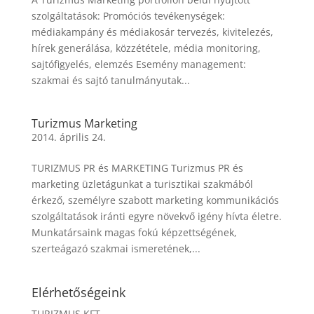
szolgáltatások: Promóciós tevékenységek:
médiakampány és médiakosár tervezés, kivitelezés,
hírek generálása, közzététele, média monitoring,
sajtófigyelés, elemzés Esemény management:
szakmai és sajtó tanulmányutak...
Turizmus Marketing
2014. április 24.
TURIZMUS PR és MARKETING Turizmus PR és
marketing üzletágunkat a turisztikai szakmából
érkező, személyre szabott marketing kommunikációs
szolgáltatások iránti egyre növekvő igény hívta életre.
Munkatársaink magas fokú képzettségének,
szerteágazó szakmai ismeretének,...
Elérhetőségeink
TURIZMUS KFT.