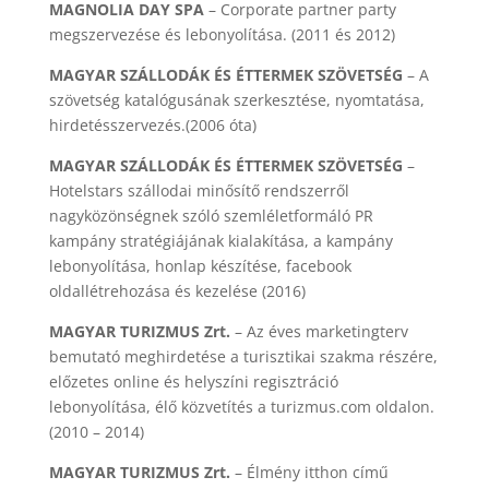
MAGNOLIA DAY SPA
– Corporate partner party
megszervezése és lebonyolítása. (2011 és 2012)
MAGYAR SZÁLLODÁK ÉS ÉTTERMEK SZÖVETSÉG
– A
szövetség katalógusának szerkesztése, nyomtatása,
hirdetésszervezés.(2006 óta)
MAGYAR SZÁLLODÁK ÉS ÉTTERMEK SZÖVETSÉG
–
Hotelstars szállodai minősítő rendszerről
nagyközönségnek szóló szemléletformáló PR
kampány stratégiájának kialakítása, a kampány
lebonyolítása, honlap készítése, facebook
oldallétrehozása és kezelése (2016)
MAGYAR TURIZMUS Zrt.
– Az éves marketingterv
bemutató meghirdetése a turisztikai szakma részére,
előzetes online és helyszíni regisztráció
lebonyolítása, élő közvetítés a turizmus.com oldalon.
(2010 – 2014)
MAGYAR TURIZMUS Zrt.
– Élmény itthon című