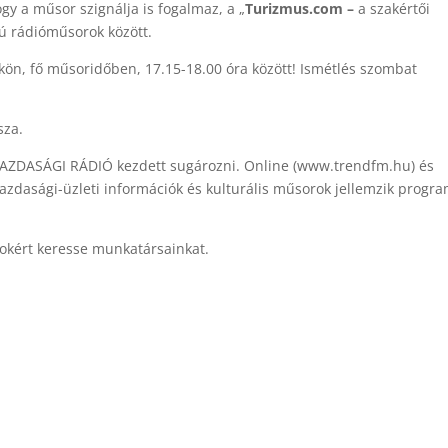
gy a műsor szignálja is fogalmaz, a „
Turizmus.com –
a szakértői
ájú rádióműsorok között.
ön, fő műsoridőben, 17.15-18.00 óra között! Ismétlés szombat
sza.
 GAZDASÁGI RÁDIÓ kezdett sugározni. Online (www.trendfm.hu) és
azdasági-üzleti információk és kulturális műsorok jellemzik progra
tokért keresse munkatársainkat.