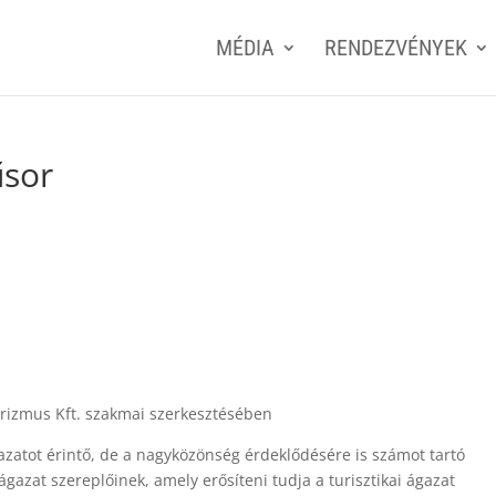
MÉDIA
RENDEZVÉNYEK
űsor
rizmus Kft. szakmai szerkesztésében
azatot érintő, de a nagyközönség érdeklődésére is számot tartó
ágazat szereplőinek, amely erősíteni tudja a turisztikai ágazat