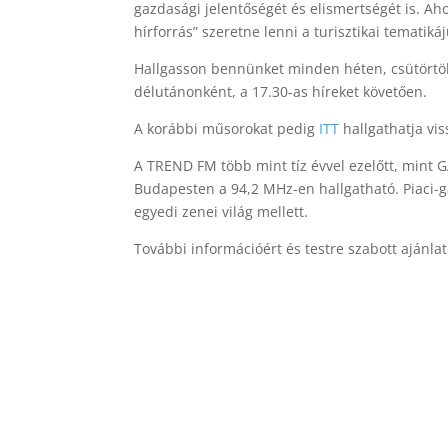
gazdasági jelentőségét és elismertségét is. Aho
hírforrás” szeretne lenni a turisztikai tematik
Hallgasson bennünket minden héten, csütörtök
délutánonként, a 17.30-as híreket követően.
A korábbi műsorokat pedig
ITT
hallgathatja vis
A TREND FM több mint tíz évvel ezelőtt, mint
Budapesten a 94,2 MHz-en hallgatható. Piaci-g
egyedi zenei világ mellett.
További információért és testre szabott ajánla