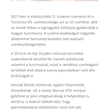
2017-ben is kiválasztotta 21 szakmai szervezet és a
Turizmus Kft. szerkesztősége azt az 50 személyt, akik
az elmúlt évben a legnagyobb befolyást gyakorolták a
magyar turizmusra. A szakma kiválóságait negyedik
alkalommal bemutató kiadvány már kapható
szerkesztőségünkben.
A 2016-os év top 50-jébe nemcsak turisztikai
szakemberek kerültek fel, hanem politikusok,
valamint a turizmussal, ezzel a rendkívül szerteágazó
területtel első látásra szoros kapcsolatban nem álló
kiválóságok is.
Vannak köztük művészek, egykori élsportolók,
olimpikonok, sőt a tavalyi Bocuse d’Or európai
győztese (a lyoni világbajnokság 4 helyezettje) is,
akiről az is kiderül többek közt, hogy
gyermekkorában kifejezetten rossz evő volt.