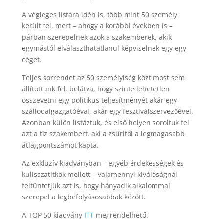
A végleges listára idén is, több mint 50 személy
került fel, mert – ahogy a korábbi években is –
párban szerepelnek azok a szakemberek, akik
egymástól elválaszthatatlanul képviselnek egy-egy
céget.
Teljes sorrendet az 50 személyiség közt most sem
állítottunk fel, belátva, hogy szinte lehetetlen
összevetni egy politikus teljesítményét akár egy
szállodaigazgatóéval, akár egy fesztiválszervezőével.
Azonban külön listáztuk, és első helyen soroltuk fel
azt a tíz szakembert, aki a zsűritől a legmagasabb
átlagpontszámot kapta.
Az exkluzív kiadványban – egyéb érdekességek és
kulisszatitkok mellett – valamennyi kiválóságnál
feltüntetjük azt is, hogy hányadik alkalommal
szerepel a legbefolyásosabbak között.
A TOP 50 kiadvány
ITT
megrendelhető.