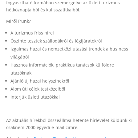
fogyasztható formában szemezgetve az üzleti turizmus
hétköznapjaiból és kulisszatitkaiból.
Miről írunk?
A turizmus friss hírei
Őszinte tesztek szállodákról és légijáratokról
Izgalmas hazai és nemzetközi utazási trendek a business
világából
Hasznos információk, praktikus tanácsok külföldre
utazóknak
Ajánló új hazai helyszínekről
Álom úti célok testközelből
Interjúk üzleti utazókkal
Az aktuális hírekből összeállítva hetente hírlevelet küldünk ki
csaknem 7000 egyedi e-mail címre.