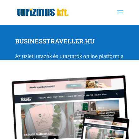
BUSINESSTRAVELLER.HU
Az üzleti utazók és utaztatók online platformja