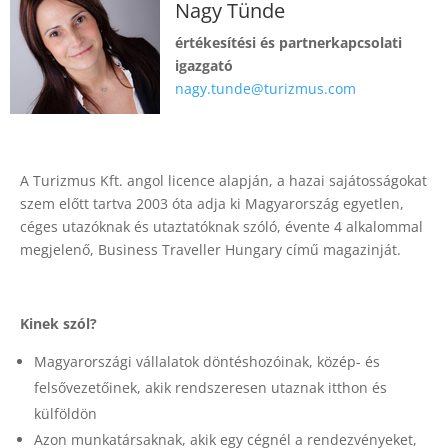
Nagy Tünde
értékesítési és partnerkapcsolati
igazgató
nagy.tunde@turizmus.com
A Turizmus Kft. angol licence alapján, a hazai sajátosságokat
szem előtt tartva 2003 óta adja ki Magyarország egyetlen,
céges utazóknak és utaztatóknak szóló, évente 4 alkalommal
megjelenő, Business Traveller Hungary című magazinját.
Kinek szól?
Magyarországi vállalatok döntéshozóinak, közép- és
felsővezetőinek, akik rendszeresen utaznak itthon és
külföldön
Azon munkatársaknak, akik egy cégnél a rendezvényeket,