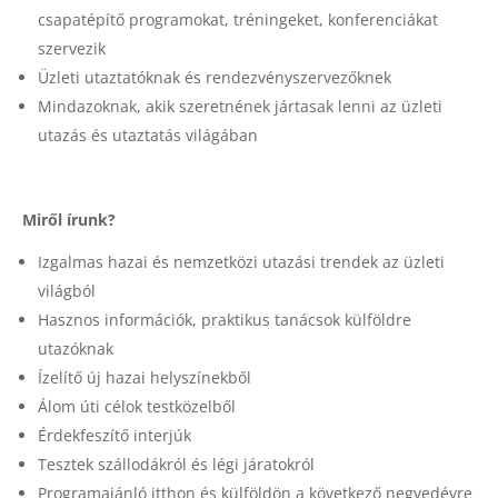
csapatépítő programokat, tréningeket, konferenciákat
szervezik
Üzleti utaztatóknak és rendezvényszervezőknek
Mindazoknak, akik szeretnének jártasak lenni az üzleti
utazás és utaztatás világában
Miről írunk?
Izgalmas hazai és nemzetközi utazási trendek az üzleti
világból
Hasznos információk, praktikus tanácsok külföldre
utazóknak
Ízelítő új hazai helyszínekből
Álom úti célok testközelből
Érdekfeszítő interjúk
Tesztek szállodákról és légi járatokról
Programajánló itthon és külföldön a következő negyedévre