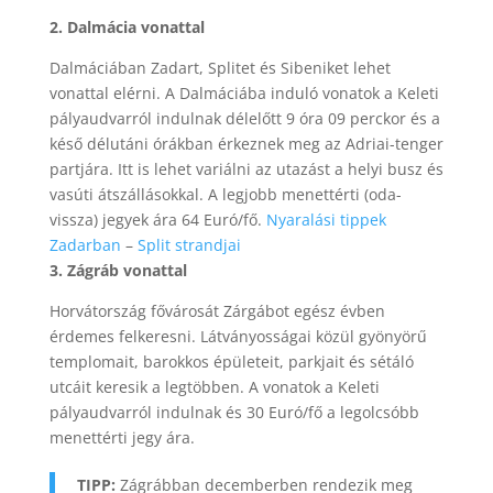
2. Dalmácia vonattal
Dalmáciában Zadart, Splitet és Sibeniket lehet
vonattal elérni. A Dalmáciába induló vonatok a Keleti
pályaudvarról indulnak délelőtt 9 óra 09 perckor és a
késő délutáni órákban érkeznek meg az Adriai-tenger
partjára. Itt is lehet variálni az utazást a helyi busz és
vasúti átszállásokkal. A legjobb menettérti (oda-
vissza) jegyek ára 64 Euró/fő.
Nyaralási tippek
Zadarban
–
Split strandjai
3. Zágráb vonattal
Horvátország fővárosát Zárgábot egész évben
érdemes felkeresni. Látványosságai közül gyönyörű
templomait, barokkos épületeit, parkjait és sétáló
utcáit keresik a legtöbben. A vonatok a Keleti
pályaudvarról indulnak és 30 Euró/fő a legolcsóbb
menettérti jegy ára.
TIPP:
Zágrábban decemberben rendezik meg