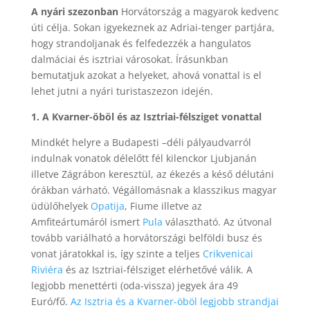
A nyári szezonban
Horvátország a magyarok kedvenc
úti célja. Sokan igyekeznek az Adriai-tenger partjára,
hogy strandoljanak és felfedezzék a hangulatos
dalmáciai és isztriai városokat. Írásunkban
bemutatjuk azokat a helyeket, ahová vonattal is el
lehet jutni a nyári turistaszezon idején.
1. A Kvarner-öböl és az Isztriai-félsziget vonattal
Mindkét helyre a Budapesti –déli pályaudvarról
indulnak vonatok délelőtt fél kilenckor Ljubjanán
illetve Zágrábon keresztül, az ékezés a késő délutáni
órákban várható. Végállomásnak a klasszikus magyar
üdülőhelyek
Opatija
, Fiume illetve az
Amfiteártumáról ismert
Pula
választható. Az útvonal
tovább variálható a horvátországi belföldi busz és
vonat járatokkal is, így szinte a teljes
Crikvenicai
Riviéra
és az Isztriai-félsziget elérhetővé válik. A
legjobb menettérti (oda-vissza) jegyek ára 49
Euró/fő.
Az Isztria és a Kvarner-öböl legjobb strandjai