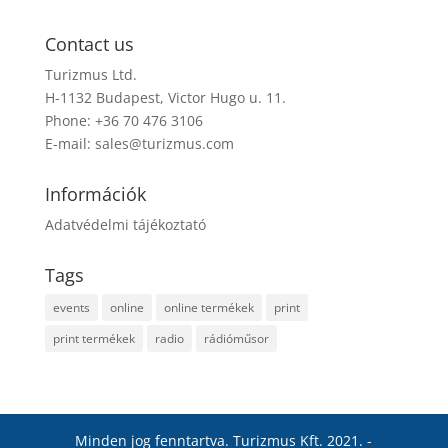
Contact us
Turizmus Ltd.
H-1132 Budapest, Victor Hugo u. 11.
Phone: +36 70 476 3106
E-mail:
sales@turizmus.com
Információk
Adatvédelmi tájékoztató
Tags
events
online
online termékek
print
print termékek
radio
rádióműsor
Minden jog fenntartva. Turizmus Kft. 2021. -