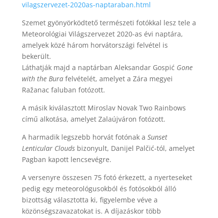
vilagszervezet-2020as-naptaraban.html
Szemet gyönyörködtető természeti fotókkal lesz tele a
Meteorológiai Világszervezet 2020-as évi naptára,
amelyek közé három horvátországi felvétel is
bekerült.
Láthatják majd a naptárban Aleksandar Gospić
Gone
with the Bura
felvételét, amelyet a Zára megyei
Ražanac faluban fotózott.
A másik kiválasztott Miroslav Novak Two Rainbows
című alkotása, amelyet Zalaújváron fotózott.
A harmadik legszebb horvát fotónak a
Sunset
Lenticular Clouds
bizonyult, Danijel Palčić-tól, amelyet
Pagban kapott lencsevégre.
A versenyre összesen 75 fotó érkezett, a nyerteseket
pedig egy meteorológusokból és fotósokból álló
bizottság választotta ki, figyelembe véve a
közönségszavazatokat is. A díjazáskor több