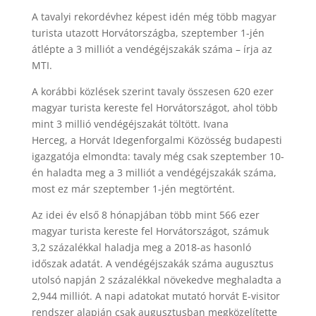
A tavalyi rekordévhez képest idén még több magyar
turista utazott Horvátországba, szeptember 1-jén
átlépte a 3 milliót a vendégéjszakák száma – írja az
MTI.
A korábbi közlések szerint tavaly összesen 620 ezer
magyar turista kereste fel Horvátországot, ahol több
mint 3 millió vendégéjszakát töltött. Ivana
Herceg, a Horvát Idegenforgalmi Közösség budapesti
igazgatója elmondta: tavaly még csak szeptember 10-
én haladta meg a 3 milliót a vendégéjszakák száma,
most ez már szeptember 1-jén megtörtént.
Az idei év első 8 hónapjában több mint 566 ezer
magyar turista kereste fel Horvátországot, számuk
3,2 százalékkal haladja meg a 2018-as hasonló
időszak adatát. A vendégéjszakák száma augusztus
utolsó napján 2 százalékkal növekedve meghaladta a
2,944 milliót. A napi adatokat mutató horvát E-visitor
rendszer alapján csak augusztusban megközelítette