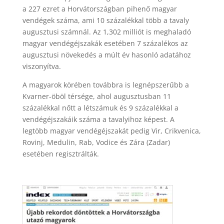
a 227 ezret a Horvátországban pihenő magyar
vendégek száma, ami 10 százalékkal több a tavaly
augusztusi számnál. Az 1,302 milliót is meghaladó
magyar vendégéjszakák esetében 7 százalékos az
augusztusi növekedés a múlt év hasonló adatához
viszonyítva.
A magyarok körében továbbra is legnépszerűbb a
Kvarner-öböl térsége, ahol augusztusban 11
százalékkal nőtt a létszámuk és 9 százalékkal a
vendégéjszakáik száma a tavalyihoz képest. A
legtöbb magyar vendégéjszakát pedig Vir, Crikvenica,
Rovinj, Medulin, Rab, Vodice és Zára (Zadar)
esetében regisztrálták.