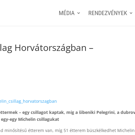
MÉDIA
RENDEZVÉNYEK
llag Horvátországban –
elin_csillag_horvatorszagban
ttermek – egy csillagot kaptak, míg a šibeniki Pelegrini, a dubro
 egy-egy Michelin csillagukat
d minősítésű étterem van, míg 51 étterem büszkélkedhet Michelin