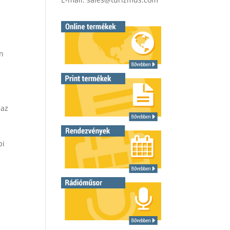
en
 az
bi