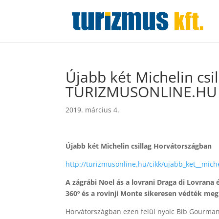
Újabb két Michelin csi
TURIZMUSONLINE.HU
2019. március 4.
Újabb két Michelin csillag Horvátországban
http://turizmusonline.hu/cikk/ujabb_ket__mich
A zágrábi Noel ás a lovrani Draga di Lovrana é
360º és a rovinji Monte sikeresen védték meg
Horvátországban ezen felül nyolc Bib Gourman