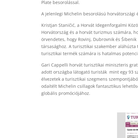
Plate besorolással.
A jelenlegi Michelin besorolású horvátországi 
Kristjan Staničić, a Horvát Idegenforgalmi Köz
Horvátország és a horvát turizmus számára, h
örvendetes, hogy Rovinj, Dubrovnik és Šibenik 
társasághoz. A turisztikai szakember aláhúzta
turisztikai termék számára is hatalmas potenciá
Gari Cappelli horvát turisztikai miniszteris gra
adott országba látogató turisták mint egy 93 sz
élvezetek a turisztikai szegmens szempontjából
odaítélt Michelin csillagok fantasztikus lehet
globális promóciójához.