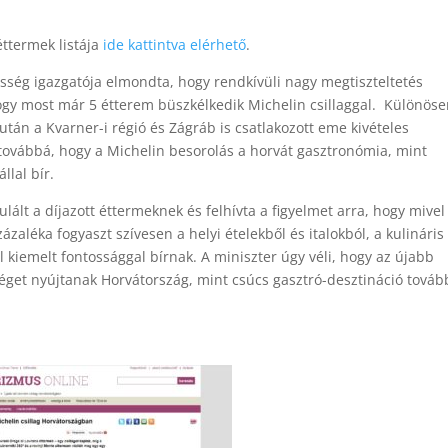
éttermek listája
ide kattintva elérhető
.
össég igazgatója elmondta, hogy rendkívüli nagy megtiszteltetés
ogy most már 5 étterem büszkélkedik Michelin csillaggal. Különös
után a Kvarner-i régió és Zágráb is csatlakozott eme kivételes
 továbbá, hogy a Michelin besorolás a horvát gasztronómia, mint
llal bír.
tulált a díjazott éttermeknek és felhívta a figyelmet arra, hogy mivel
ázaléka fogyaszt szívesen a helyi ételekből és italokból, a kulináris
 kiemelt fontossággal bírnak. A miniszter úgy véli, hogy az újabb
őséget nyújtanak Horvátország, mint csúcs gasztró-desztináció továb