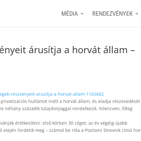
MÉDIA
RENDEZVÉNYEK
ényeit árusítja a horvát állam –
cegek-reszvenyeit-arusitja-a-horvat-allam-1165662
rivatizációs hullámot indít a horvát állam, és eladja részesedését
 néhány százalék tulajdonjoggal rendelkezik. Kilencven, főleg
vánják értékesíteni: első körben 30 céget, az év végéig újabb
 elején hirdetik meg – számol be róla a Poslovni Dnevnik című hor