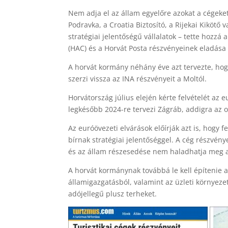
Nem adja el az állam egyelőre azokat a cégek
Podravka, a Croatia Biztosító, a Rijekai Kiköt
stratégiai jelentőségű vállalatok – tette hozzá
(HAC) és a Horvát Posta részvényeinek eladása s
A horvát kormány néhány éve azt tervezte, ho
szerzi vissza az INA részvényeit a Moltól.
Horvátország július elején kérte felvételét a
legkésőbb 2024-re tervezi Zágráb, addigra az 
Az euróövezeti elvárások előírják azt is, hogy f
bírnak stratégiai jelentőséggel. A cég részvén
és az állam részesedése nem haladhatja meg a
A horvát kormánynak továbbá le kell építenie a t
államigazgatásból, valamint az üzleti környeze
adójellegű plusz terheket.