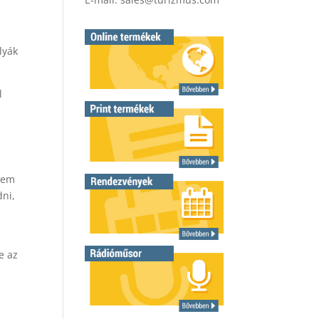
lyák
l
 nem
dni,
e az