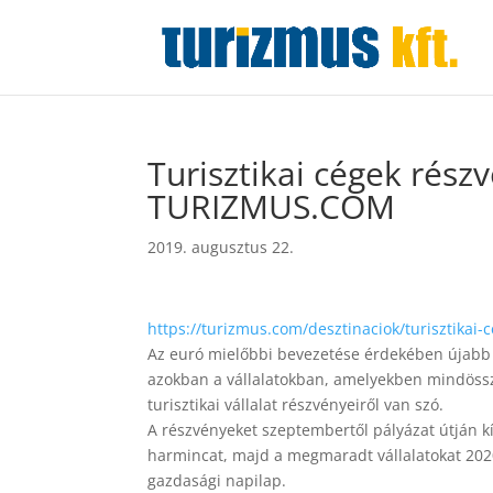
Turisztikai cégek részv
TURIZMUS.COM
2019. augusztus 22.
https://turizmus.com/desztinaciok/turisztikai-
Az euró mielőbbi bevezetése érdekében újabb p
azokban a vállalatokban, amelyekben mindössze
turisztikai vállalat részvényeiről van szó.
A részvényeket szeptembertől pályázat útján kí
harmincat, majd a megmaradt vállalatokat 2020
gazdasági napilap.