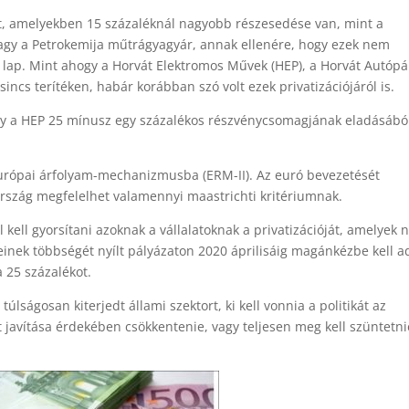
et, amelyekben 15 százaléknál nagyobb részesedése van, mint a
ő vagy a Petrokemija műtrágyagyár, annak ellenére, hogy ezek nem
 a lap. Mint ahogy a Horvát Elektromos Művek (HEP), a Horvát Autópá
incs terítéken, habár korábban szó volt ezek privatizációjáról is.
gy a HEP 25 mínusz egy százalékos részvénycsomagjának eladásábó
z európai árfolyam-mechanizmusba (ERM-II). Az euró bevezetését
ország megfelelhet valamennyi maastrichti kritériumnak.
el kell gyorsítani azoknak a vállalatoknak a privatizációját, amelyek
yeinek többségét nyílt pályázaton 2020 áprilisáig magánkézbe kell a
 25 százalékot.
úlságosan kiterjedt állami szektort, ki kell vonnia a politikát az
t javítása érdekében csökkentenie, vagy teljesen meg kell szüntetni