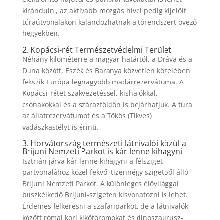
kirándulni, az aktívabb mozgás hívei pedig kijelölt
túraútvonalakon kalandozhatnak a tórendszert övező
hegyekben.
2. Kopácsi-rét Természetvédelmi Terület
Néhány kilométerre a magyar határtól, a Dráva és a
Duna között, Eszék és Baranya közvetlen közelében
fekszik Európa legnagyobb madárrezervátuma. A
Kopácsi-rétet szakvezetéssel, kishajókkal,
csónakokkal és a szárazföldön is bejárhatjuk. A túra
az állatrezervátumot és a Tökös (Tikves)
vadászkastélyt is érinti.
3. Horvátország természeti látnivalói közül a
Brijuni Nemzeti Parkot is kár lenne kihagyni
Isztrián járva kár lenne kihagyni a félsziget
partvonalához közel fekvő, tizennégy szigetből álló
Brijuni Nemzeti Parkot. A különleges élővilággal
büszkélkedő Brijuni-szigeten kisvonatozni is lehet.
Érdemes felkeresni a szafariparkot, de a látnivalók
között római kori kikötőromokat és dinoszaurusz-