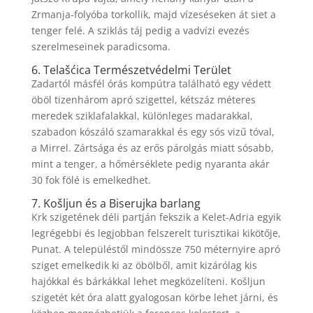
Zrmanja-folyóba torkollik, majd vízeséseken át siet a
tenger felé. A sziklás táj pedig a vadvízi evezés
szerelmeseinek paradicsoma.
6. Telašćica Természetvédelmi Terület
Zadartól másfél órás kompútra található egy védett
öböl tizenhárom apró szigettel, kétszáz méteres
meredek sziklafalakkal, különleges madarakkal,
szabadon kószáló szamarakkal és egy sós vizű tóval,
a Mirrel. Zártsága és az erős párolgás miatt sósabb,
mint a tenger, a hőmérséklete pedig nyaranta akár
30 fok fölé is emelkedhet.
7. Košljun és a Biserujka barlang
Krk szigetének déli partján fekszik a Kelet-Adria egyik
legrégebbi és legjobban felszerelt turisztikai kikötője,
Punat. A településtől mindössze 750 méternyire apró
sziget emelkedik ki az öbölből, amit kizárólag kis
hajókkal és bárkákkal lehet megközelíteni. Košljun
szigetét két óra alatt gyalogosan körbe lehet járni, és