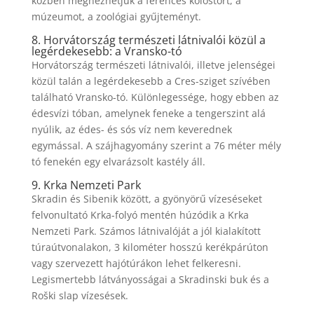
közben megnézhetjük a ferences kolostort, a
múzeumot, a zoológiai gyűjteményt.
8. Horvátország természeti látnivalói közül a
legérdekesebb: a Vransko-tó
Horvátország természeti látnivalói, illetve jelenségei
közül talán a legérdekesebb a Cres-sziget szívében
található Vransko-tó. Különlegessége, hogy ebben az
édesvízi tóban, amelynek feneke a tengerszint alá
nyúlik, az édes- és sós víz nem keverednek
egymással. A szájhagyomány szerint a 76 méter mély
tó fenekén egy elvarázsolt kastély áll.
9. Krka Nemzeti Park
Skradin és Sibenik között, a gyönyörű vízeséseket
felvonultató Krka-folyó mentén húzódik a Krka
Nemzeti Park. Számos látnivalóját a jól kialakított
túraútvonalakon, 3 kilométer hosszú kerékpárúton
vagy szervezett hajótúrákon lehet felkeresni.
Legismertebb látványosságai a Skradinski buk és a
Roški slap vízesések.