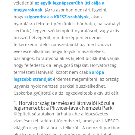
véletlenül
az egyik legnépszerűbb úti célja a
magyaroknak
. (Arra azonban nem árt figyelni,
hogy
szigorodtak a KRESZ-szabályok
, akár a
nyaralásra félretett pénzünk is bánhatja, ha szabályt
sértünk.) Legyen szó komplett nyaralásról, vagy aktív
hosszú hétvégéről, mindenképpen érdemes
felkerekedni déli szomszédainkhoz, mert vadvízi
evezésre alkalmas hegyi folyók, mászóhelyek,
barlangok, túraútvonalak és kijelölt bicikliutak várják,
hogy felfedezzük a lenyűgöző tájakat. Horvátország
természeti látnivalói között nem csak
Európa
legszebb strandját
érdemes megemlíteni, az ország
ugyanis nyolc nemzeti parkkal büszkélkedhet.
Csokorba gyűjtöttük a tíz legkedveltebb aktív úti célt.
1. Horvátország természeti látnivalói közül a
legismertebb: a Plitvicei-tavak Nemzeti Park
Kiépített sétautakon járhatjuk be a lépcsőzetes
vízesésekkel tarkított tórendszert, amely az UNESCO
világörökségi listájára is felkerült. A nemzeti parkban
elektromos hajóval és panorámavonattal is lehet