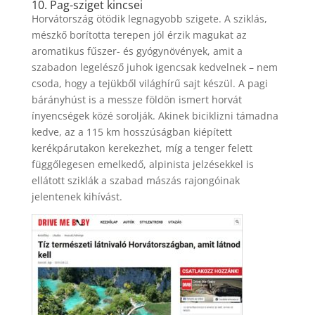
10. Pag-sziget kincsei
Horvátország ötödik legnagyobb szigete. A sziklás,
mészkő borította terepen jól érzik magukat az
aromatikus fűszer- és gyógynövények, amit a
szabadon legelésző juhok igencsak kedvelnek – nem
csoda, hogy a tejükből világhírű sajt készül. A pagi
bárányhúst is a messze földön ismert horvát
ínyencségek közé sorolják. Akinek biciklizni támadna
kedve, az a 115 km hosszúságban kiépített
kerékpárutakon kerekezhet, míg a tenger felett
függőlegesen emelkedő, alpinista jelzésekkel is
ellátott sziklák a szabad mászás rajongóinak
jelentenek kihívást.