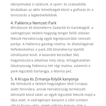
lábnyomokat is találunk. A sport- és szabadidős
kínálatban az aktív lehetőségek közül a golfozás és a
teniszezés a legkedveltebbek.
4. Paklenica Nemzeti Park
Mindössze 45 kilométerre Zadartól és Karlobágtól, a
vadregényes Velebit-hegység tenger felőli oldalán
fekszik Horvátország egyik legnépszerűbb nemzeti
parkja. A Paklenica gazdag növény- és állatvilágának
felfedezéséhez a park 200 kilométernyi kijelölt
úthálózatot kínál. A kalandot keresőket 360,
hegymászásra alkalmas hely várja. Kihagyhatatlan
látványosság Paklenica hét régi malma, valamint a
park legszebb barlangja, a Manita peć.
5. A Krupa és Zrmanja-folyók kanyonja
Aki felmászik a Velebit-hegységben lévő Crnopac
alatti fennsíkra, annak Horvátország természeti
látnivalói közül talán az egyik legszebb fekszik majd a
lába alatt. A vadregényes kanyont a zöld színben
játszó Krupa vájta, amely néhány kanyar után a