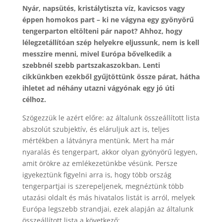
Nyár, napsütés, kristálytiszta víz, kavicsos vagy
éppen homokos part – ki ne vágyna egy gyönyörű
tengerparton eltölteni pár napot? Ahhoz, hogy
lélegzetállítóan szép helyekre eljussunk, nem is kell
messzire menni, mivel Európa bővelkedik a
szebbnél szebb partszakaszokban. Lenti
cikkünkben ezekből gyűjtöttünk össze párat, hátha
ihletet ad néhány utazni vágyónak egy jó úti
célhoz.
Szögezzük le azért előre: az általunk összeállított lista
abszolút szubjektív, és eláruljuk azt is, teljes
mértékben a látványra mentünk. Mert ha már
nyaralás és tengerpart, akkor olyan gyönyörű legyen,
amit örökre az emlékezetünkbe vésünk. Persze
igyekeztünk figyelni arra is, hogy több ország
tengerpartjai is szerepeljenek, megnéztünk több
utazási oldalt és más hivatalos listát is arról, melyek
Európa legszebb strandjai, ezek alapján az általunk
összeállított lista a következő: