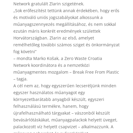
Network gratulált Zlarin szigetének.
„Sok erőfeszítést tettünk annak érdekében, hogy erős
és motiváló uniós jogszabályokat alkossunk a
műanyagszennyezés megállításához, és nem sokkal
ezután máris konkrét eredmények születtek
Horvátországban. Zlarin az első, amelyet
remélhetőleg további számos sziget és önkormányzat
fog követni”
– mondta Marko Košak, a Zero Waste Croatia
Network koordinátora és a nemzetközi
műanyagmentes mozgalom – Break Free From Plastic
– tagja.
A cél nem az, hogy egyszerűen lecseréljünk minden
egyszer használatos műanyagot egy
környezetbarátabb anyagból készült, egyszeri
felhasználású termékre, hanem, hogy
újrafelhasználható tárgyakat – vászonból készült
bevásárlótáskákat, műanyagpalackok helyett üveget,
palackozott víz helyett csapvizet – alkalmazzunk. A