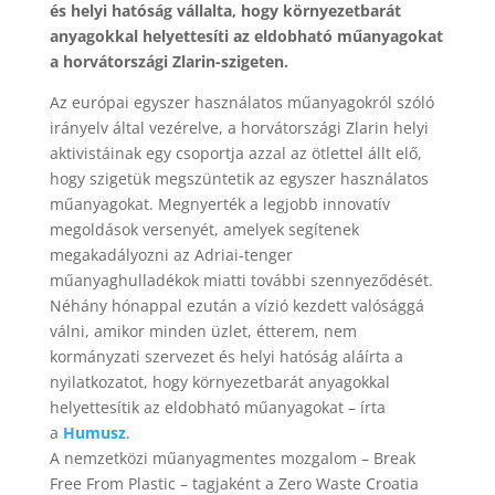
és helyi hatóság vállalta, hogy környezetbarát
anyagokkal helyettesíti az eldobható műanyagokat
a horvátországi Zlarin-szigeten.
Az európai egyszer használatos műanyagokról szóló
irányelv által vezérelve, a horvátországi Zlarin helyi
aktivistáinak egy csoportja azzal az ötlettel állt elő,
hogy szigetük megszüntetik az egyszer használatos
műanyagokat. Megnyerték a legjobb innovatív
megoldások versenyét, amelyek segítenek
megakadályozni az Adriai-tenger
műanyaghulladékok miatti további szennyeződését.
Néhány hónappal ezután a vízió kezdett valósággá
válni, amikor minden üzlet, étterem, nem
kormányzati szervezet és helyi hatóság aláírta a
nyilatkozatot, hogy környezetbarát anyagokkal
helyettesítik az eldobható műanyagokat – írta
a
Humusz
.
A nemzetközi műanyagmentes mozgalom – Break
Free From Plastic – tagjaként a Zero Waste Croatia