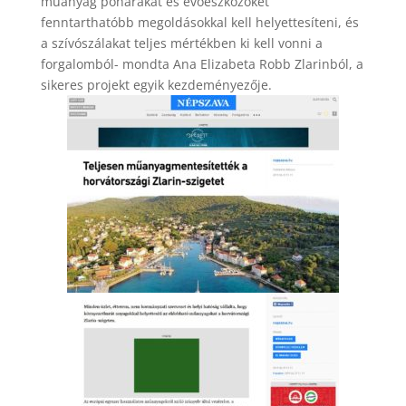
műanyag poharakat és evőeszközöket
fenntarthatóbb megoldásokkal kell helyettesíteni, és
a szívószálakat teljes mértékben ki kell vonni a
forgalomból- mondta Ana Elizabeta Robb Zlarinból, a
sikeres projekt egyik kezdeményezője.