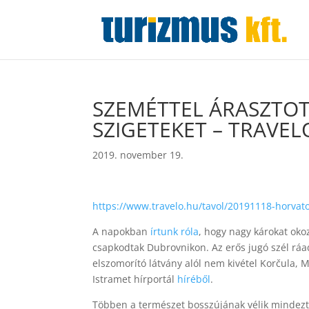
SZEMÉTTEL ÁRASZTOT
SZIGETEKET – TRAVEL
2019. november 19.
https://www.travelo.hu/tavol/20191118-horvat
A napokban
írtunk róla
, hogy nagy károkat oko
csapkodtak Dubrovnikon. Az erős jugó szél ráa
elszomorító látvány alól nem kivétel Korčula, 
Istramet hírportál
híréből
.
Többen a természet bosszújának vélik mindezt