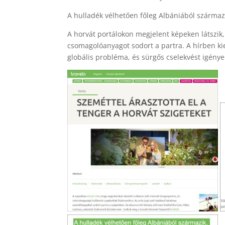
A hulladék vélhetően főleg Albániából származik
A horvát portálokon megjelent képeken látszi
csomagolóanyagot sodort a partra. A hírben ki
globális probléma, és sürgős cselekvést igénye