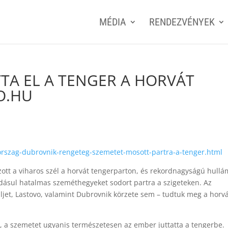
MÉDIA
RENDEZVÉNYEK
TA EL A TENGER A HORVÁT
O.HU
orszag-dubrovnik-rengeteg-szemetet-mosott-partra-a-tenger.html
zott a viharos szél a horvát tengerparton, és rekordnagyságú hull
dásul hatalmas szeméthegyeket sodort partra a szigeteken. Az
Mljet, Lastovo, valamint Dubrovnik körzete sem – tudtuk meg a horv
, a szemetet ugyanis természetesen az ember juttatta a tengerbe.