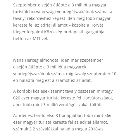
Szeptember elsején átlépte a 3 milliót a magyar
turisták horvátországi vendégéjszakáinak száma, a
tavalyi rekordévhez képest idén még több magyar
kereste fel az adriai államot – közölte a Horvát
Idegenforgalmi Közösség budapesti igazgatója
hétfőn az MTI-vel.
Ivana Herceg elmondta: idén már szeptember
elsején átlépte a 3 milliót a magyarok
vendégéjszakáinak száma, míg tavaly szeptember 10-
én haladta meg ezt a számot ez az adat.
A korábbi közlések szerint tavaly összesen mintegy
620 ezer magyar turista kereste fel Horvátországot,
ahol több mint 3 millió vendégéjszakát töltött.
Az idei esztendő első 8 hónapjában több mint 566
ezer magyar turista kereste fel az adriai államot,
számuk 3,2 százalékkal haladja meg a 2018-as