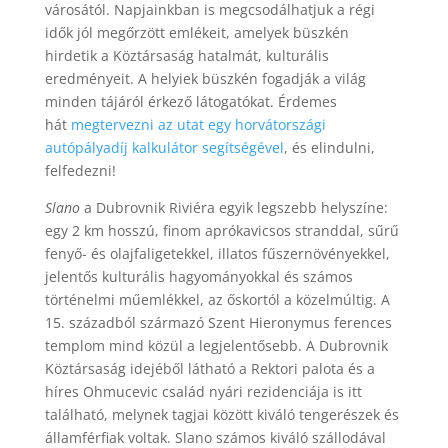
városától. Napjainkban is megcsodálhatjuk a régi
idők jól megőrzött emlékeit, amelyek büszkén
hirdetik a Köztársaság hatalmát, kulturális
eredményeit. A helyiek büszkén fogadják a világ
minden tájáról érkező látogatókat. Érdemes
hát
megtervezni az utat egy horvátországi
autópályadíj kalkulátor segítségével
, és elindulni,
felfedezni!
Slano
a Dubrovnik Riviéra egyik legszebb helyszíne:
egy 2 km hosszú, finom aprókavicsos stranddal, sűrű
fenyő- és olajfaligetekkel, illatos fűszernövényekkel,
jelentős kulturális hagyományokkal és számos
történelmi műemlékkel, az őskortól a közelmúltig. A
15. századból származó Szent Hieronymus ferences
templom mind közül a legjelentősebb. A Dubrovnik
Köztársaság idejéből látható a Rektori palota és a
híres Ohmucevic család nyári rezidenciája is itt
található, melynek tagjai között kiváló tengerészek és
államférfiak voltak. Slano számos kiváló szállodával