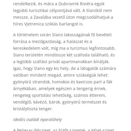
rendelkezik, és mára a Dubrovnik Riviéra egyik
legjobb turisztikai célpontjává vált. A Slanótól nem
messze, a Zavalába vezető úton megcsodálhatjuk a
híres Vjetrenica sziklás barlangot is.
A történelem során Slano lakosságának fő bevételi
forrása a mezőgazdaság, a halászat és a
kereskedelem volt, míg ma a turizmus legfontosabb.
Slano területén mindössze két szálloda található, és
a legtöbb szállást privát apartmanokban kínálják.
Igaz, hogy Slano egy kis hely, de a látogatók számára
valóban mindent megad, amire szükségük lehet:
gyönyörű strandok, homokos és kavicsos part a fák
árnyékában, amelyek egészen a tengerig érnek,
rengeteg sportolási lehetőség, számos étterem,
vendéglő, kávézó, bárok, gyönyörű természet és
kristálytiszta tenger.
Ideális családi nyaralóhely
A Peljesac-félsziget, az Eláfit-szigetek, a Mljet-sziget,