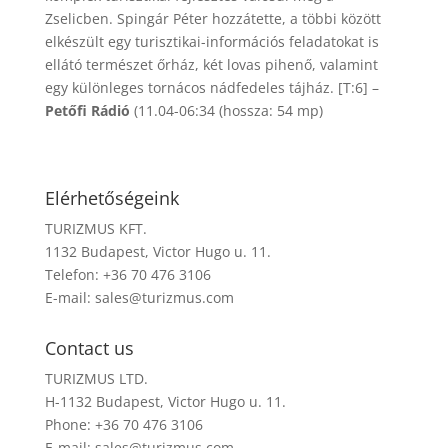
Zselicben. Spingár Péter hozzátette, a többi között
elkészült egy turisztikai-információs feladatokat is
ellátó természet őrház, két lovas pihenő, valamint
egy különleges tornácos nádfedeles tájház. [T:6] –
Petőfi Rádió
(11.04-06:34 (hossza: 54 mp)
Elérhetőségeink
TURIZMUS KFT.
1132 Budapest, Victor Hugo u. 11.
Telefon: +36 70 476 3106
E-mail:
sales@turizmus.com
Contact us
TURIZMUS LTD.
H-1132 Budapest, Victor Hugo u. 11.
Phone: +36 70 476 3106
E-mail:
sales@turizmus.com