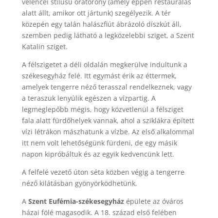
velencei stílusú óratorony (amely éppen restaurálás
alatt állt, amikor ott jártunk) szegélyezik. A tér
közepén egy talán halászfiút ábrázoló díszkút áll,
szemben pedig látható a legközelebbi sziget, a Szent
Katalin sziget.
A félszigetet a déli oldalán megkerülve indultunk a
székesegyház felé. Itt egymást érik az éttermek,
amelyek tengerre néző terasszal rendelkeznek, vagy
a teraszuk lenyúlik egészen a vízpartig. A
legmeglepőbb mégis, hogy közvetlenül a félsziget
fala alatt fürdőhelyek vannak, ahol a sziklákra épített
vízi létrákon mászhatunk a vízbe. Az első alkalommal
itt nem volt lehetőségünk fürdeni, de egy másik
napon kipróbáltuk és az egyik kedvencünk lett.
A felfelé vezető úton séta közben végig a tengerre
néző kilátásban gyönyörködhetünk.
A
Szent Eufémia-székesegyház
épülete az óváros
házai fölé magasodik. A 18. század első felében