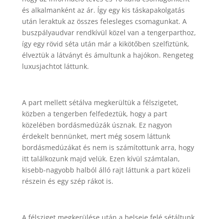
és alkalmanként az ár. Így egy kis táskapakolgatás
után leraktuk az összes felesleges csomagunkat. A
buszpályaudvar rendkívül közel van a tengerparthoz,
így egy rövid séta után már a kikötőben szelfiztünk,
élveztük a látványt és ámultunk a hajókon. Rengeteg
luxusjachtot láttunk.
A part mellett sétálva megkerültük a félszigetet,
közben a tengerben felfedeztük, hogy a part
közelében bordásmedúzák úsznak. Ez nagyon
érdekelt bennünket, mert még sosem láttunk
bordásmedúzákat és nem is számítottunk arra, hogy
itt találkozunk majd velük. Ezen kívül számtalan,
kisebb-nagyobb halból álló rajt láttunk a part közeli
részein és egy szép rákot is.
A félsziget megkerülése után a belseje felé sétáltunk,