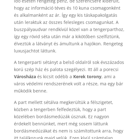
idő esetén rengeteg pénz, de szerencsére kiderült,
hogy az információ téves és 10 kuna csomagonként
és alkalmanként az ár. Így egy kis táskapakolgatás
után leraktuk az összes felesleges csomagunkat. A
buszpályaudvar rendkívül közel van a tengerparthoz,
így egy rövid séta után már a kikötőben szelfiztünk,
élveztük a látványt és ámultunk a hajókon. Rengeteg
luxusjachtot láttunk.
A tengerparti sétányt a belső oldalról sok évszázados
korú szép ház és palota szegélyezi. Itt áll a porecsi
Városháza
és kicsit odébb a
Kerek torony
, ami a
város védelmi rendszerének volt a része, ma egy bár
működik benne.
A part mellett sétálva megkerültük a félszigetet,
közben a tengerben felfedeztük, hogy a part
közelében bordásmedúzák úsznak. Ez nagyon
érdekelt bennünket, mert még sosem láttunk
bordásmedúzákat és nem is számítottunk arra, hogy
itt találkozunk majd velük. Ezen kívül számtalan,