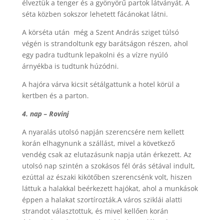
élveztük a tenger és a gyönyörű partok látványát. A
séta közben sokszor lehetett fácánokat látni.
A körséta után még a Szent András sziget túlsó
végén is strandoltunk egy barátságon részen, ahol
egy padra tudtunk lepakolni és a vízre nyúló
árnyékba is tudtunk húzódni.
A hajóra várva kicsit sétálgattunk a hotel körül a
kertben és a parton.
4. nap – Rovinj
A nyaralás utolsó napján szerencsére nem kellett
korán elhagynunk a szállást, mivel a következő
vendég csak az elutazásunk napja után érkezett. Az
utolsó nap szintén a szokásos fél órás sétával indult,
ezúttal az északi kikötőben szerencsénk volt, hiszen
láttuk a halakkal beérkezett hajókat, ahol a munkások
éppen a halakat szortírozták.A város sziklái alatti
strandot választottuk, és mivel kellően korán