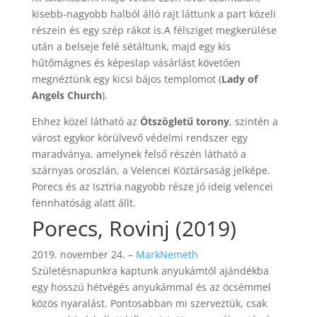
kisebb-nagyobb halból álló rajt láttunk a part közeli
részein és egy szép rákot is.A félsziget megkerülése
után a belseje felé sétáltunk, majd egy kis
hűtőmágnes és képeslap vásárlást követően
megnéztünk egy kicsi bájos templomot (
Lady of
Angels Church
).
Ehhez közel látható az
Ötszögletű torony
, szintén a
várost egykor körülvevő védelmi rendszer egy
maradványa, amelynek felső részén látható a
szárnyas oroszlán, a Velencei Köztársaság jelképe.
Porecs és az Isztria nagyobb része jó ideig velencei
fennhatóság alatt állt.
Porecs, Rovinj (2019)
2019. november 24.
–
MarkNemeth
Születésnapunkra kaptunk anyukámtól ajándékba
egy hosszú hétvégés anyukámmal és az öcsémmel
közös nyaralást. Pontosabban mi szerveztük, csak