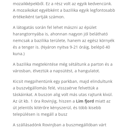
mozaikképekből. Ez a rész volt az egyik kedvencünk.
A mozaikokat egyébként a bazilika egyik legfontosabb
értékeiként tartják számon.
A látogatás során fel lehet mászni az épület
harangtornyába is, ahonnan nagyon jól belátható
nemcsak a bazilika területe, hanem az egész környék
és a tenger is. (Nyáron nyitva 9-21 óráig, belépő 40
kuna.)
A bazilika megtekintése még sétáltunk a parton és a
városban, élveztük a napsütést, a hangulatot.
Kicsit megpihentünk egy parkban, majd elindultunk
a buszvégállomás felé, visszaérve felvettük a
táskáinkat. A buszon alig volt más utas rajtunk kívül.
Az út kb. 1 óra Rovinjig, hiszen a
Lim fjord
miatt az
út jelentős kitérőre kényszerül, és több kisebb
településen is megáll a busz
A szállásadónk Rovinjban a buszmegállóban várt