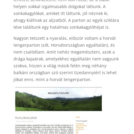
helyen sokkal izgalmasabb dolgokat láttunk. A
sonkakagylókat, amiket itt láttunk, jól néznek ki,
ahogy kiállnak az aljzatból. A parton az egyik sziklára
téve találtunk egy hatalmas sonkakagylóhéjat is.
Nagyon tetszett a nyaralás, először voltam a horvát
tengerparton (sőt, Horvátországban egyáltalán), és
nem csalódtam. Amit nehéz megemészteni, azok a
drága kajaárak, amelyekhez egyáltalán nem vagyunk
szokva, hiszen a világ másik felén meg néhány
balkáni országban szó szerint tizedannyiért is lehet
jókat enni, mint a horvát tengerparton.