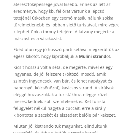
áteresztőképessége jóval kisebb. Ennek az lett az
eredménye, hogy kb. fél órát vártunk a lépcső
tetejénél útközben egy csomó másik, nálunk sokkal
türelmetlenebb és jobban siető turistával, mire végre
kiléphettünk a torony tetejére. A látvány megérte a
mászást és a várakozást.
Ebéd után egy jó hosszú parti sétával megkerültük az
egész kikötőt, hogy kipróbáljuk a
Mulini strand
ot.
Kicsit hosszú volt a séta, de megérte, mivel ez egy
ingyenes, de jól felszerelt (öltöző, mosdó, amik
szintén ingyenesek, van bár, és lehet napágyat és
napernyőt kölcsönözni), kavicsos strand. A sirályok
eléggé hozzászoktak a turistákhoz, eléggé közel
merészkednek, sőt, szemtelenek is. Két turista
felügyelet nélkül hagyta a cuccait, erre a sirály
kibontotta a zacskót és elszedett belőle pár kekszet.
Miután jól kistrandoltuk magunkat, elindultunk
visszafelé, és útba ejtettük a román korból