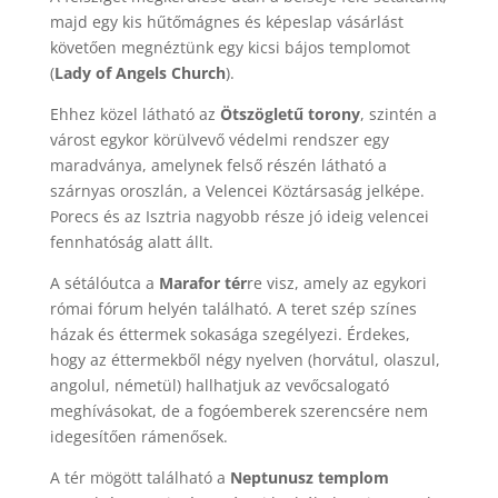
majd egy kis hűtőmágnes és képeslap vásárlást
követően megnéztünk egy kicsi bájos templomot
(
Lady of Angels Church
).
Ehhez közel látható az
Ötszögletű torony
, szintén a
várost egykor körülvevő védelmi rendszer egy
maradványa, amelynek felső részén látható a
szárnyas oroszlán, a Velencei Köztársaság jelképe.
Porecs és az Isztria nagyobb része jó ideig velencei
fennhatóság alatt állt.
A sétálóutca a
Marafor tér
re visz, amely az egykori
római fórum helyén található. A teret szép színes
házak és éttermek sokasága szegélyezi. Érdekes,
hogy az éttermekből négy nyelven (horvátul, olaszul,
angolul, németül) hallhatjuk az vevőcsalogató
meghívásokat, de a fogóemberek szerencsére nem
idegesítően rámenősek.
A tér mögött található a
Neptunusz templom