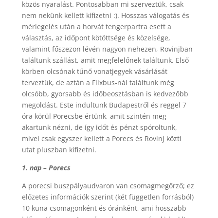
közös nyaralást. Pontosabban mi szerveztük, csak
nem nekünk kellett kifizetni :). Hosszas válogatás és
mérlegelés után a horvát tengerpartra esett a
választás, az időpont kötöttsége és közelsége,
valamint főszezon lévén nagyon nehezen, Rovinjban
találtunk szállást, amit megfelelőnek találtunk. Első
körben olcsónak tűnő vonatjegyek vásárlását
terveztük, de aztán a Flixbus-nál találtunk még
olcsóbb, gyorsabb és időbeosztásban is kedvezőbb
megoldást. Este indultunk Budapestről és reggel 7
óra körül Porecsbe értünk, amit szintén meg
akartunk nézni, de így időt és pénzt spóroltunk,
mivel csak egyszer kellett a Porecs és Rovinj közti
utat pluszban kifizetni.
1. nap – Porecs
A porecsi buszpályaudvaron van csomagmegőrző; ez
előzetes információk szerint (két független forrásból)
10 kuna csomagonként és óránként, ami hosszabb