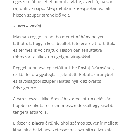
egészen jól be lehet menni a vízbe; azért jó, ha van
rajtunk vízi cipő. Még délután is elég sokan voltak,
hiszen szuper strandidő volt.
2. nap – Rovinj
Másnap reggeli a boltba menet néhány helyen
láthattuk, hogy a kocsibeállók tetejére kivit futtattak,
és termés is volt rajtuk. Hasonlóan felfuttatva
többször találkoztunk golgotavirágokkal.
Reggeli után gyalog sétáltunk be Rovinj óvárosához,
ez kb. fél óra gyaloglást jelentett. Ebből az irányból
és távolságból szuper rálátás nyílik az óváros
félszigetére.
A város északi kikötőrészéhez érve láttunk először
hajóbenzinkutat és nem messze dokkolt egy kisebb
tengeralattjáró is.
Először a
piac
ra értünk, ahol számos szuvenír mellett
kínálják a helyi nevezetességnek számító olívaolajat