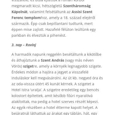
megmaradt kicsi, hétszögletű
Szentháromság
Kápolnát
, valamint felsétáltunk az
Assisi Szent
Ferenc templom
hoz, amely a 18. század elejéről
származik. Épp csak bepillantani tudtunk, mert
éppen mise zajlott. Hazafelé félúton leültünk egy
parkban és élveztük a pihenést.
3. nap – Rovinj
A harmadik napunk reggelén besétáltunk a kikötőbe
és áthajóztunk a
Szent András
(vagy más néven
Vörös)
sziget
re, amely a környék legnagyobb szigete.
Érdekes módon a hajóra a jegyet a visszafelé
induláskor kell megvásárolni. Az út kb. negyed óra és
az oda-vissza útért 45 kunát kérnek. A szigetet a
Hotel Istra ‘uralja’. A szigetre eredetileg egy bencés
kolostort építettek, amit később főúri nyaralóvá
alakítottak, ma pedig a hotel szerves részét képezi.
Az egyik részében a hotel étterme kapott helyet. A
bejáratnál láthattuk az árakat egy táblán, hát, egy