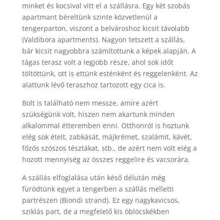
minket és kocsival vitt el a szállásra. Egy két szobás
apartmant béreltünk szinte közvetlenül a
tengerparton, viszont a belvároshoz kicsit távolabb
(Valdibora apartments). Nagyon tetszett a szállás,
bár kicsit nagyobbra számítottunk a képek alapján. A
tágas terasz volt a legjobb része, ahol sok időt
töltöttünk, ott is ettünk esténként és reggelenként. Az
alattunk lévő teraszhoz tartozott egy cica is.
Bolt is található nem messze, amire azért
szükségünk volt, hiszen nem akartunk minden
alkalommal étteremben enni. Otthonról is hoztunk
elég sok ételt, zabkását, májkrémet, szalámit, kávét,
főzős szószos tésztákat, stb., de azért nem volt elég a
hozott mennyiség az összes reggelire és vacsorára.
A szállás elfoglalása után késő délután még
fürödtünk egyet a tengerben a szállás melletti
partrészen (Biondi strand). Ez egy nagykavicsos,
sziklás part, de a megfelelő kis öblöcskékben