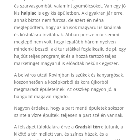
és szarvasgombát, valamint gyümölcsöket. Van egy jó
kis
halpiac
is egy kis épületben. Aki gyakran jár erre,
annak biztos nem furcsa, de azért én néha
meglepődtem, hogy az árusok magyarul is kínálnak
és kóstolásra invitálnak. Abban persze már semmi
meglepő nem volt, hogy legalább három nyelven
mindenki beszél, aki turistákkal foglalkozik, de pl. egy
hajóút teljes programját és a hozzá tartozó teljes
marketinget magyarul is előadták nekünk egyszer.
A belváros utcái Rovinjban is szűkek és kanyargósak,
köszönhetően a középkorból és kora újkorból
megmaradt épületeinek. Az összkép nagyon jó, a
hangulat magával ragadó.
Nagyon érdekes, hogy a part menti épületek sokszor
szinte a vízre épültek, teljesen a part szélén vannak.
A félsziget túloldalára érve a
Gradski tér
re jutunk, a
kikötő a tér mellett van, és színes házak, és a