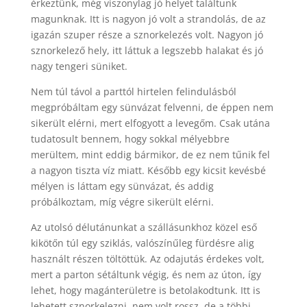
érkeztünk, még viszonylag jó helyet találtunk
magunknak. Itt is nagyon jó volt a strandolás, de az
igazán szuper része a sznorkelezés volt. Nagyon jó
sznorkelező hely, itt láttuk a legszebb halakat és jó
nagy tengeri süniket.
Nem túl távol a parttól hirtelen felindulásból
megpróbáltam egy sünvázat felvenni, de éppen nem
sikerült elérni, mert elfogyott a levegőm. Csak utána
tudatosult bennem, hogy sokkal mélyebbre
merültem, mint eddig bármikor, de ez nem tűnik fel
a nagyon tiszta víz miatt. Később egy kicsit kevésbé
mélyen is láttam egy sünvázat, és addig
próbálkoztam, míg végre sikerült elérni.
Az utolsó délutánunkat a szállásunkhoz közel eső
kikötőn túl egy sziklás, valószínűleg fürdésre alig
használt részen töltöttük. Az odajutás érdekes volt,
mert a parton sétáltunk végig, és nem az úton, így
lehet, hogy magánterületre is betolakodtunk. Itt is
lehetett sznorkelezni, nem volt rossz, de a többi