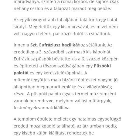
maradványa, szintén a római korból, de sajnos csak
néhány oszlop és a talapzat maradt meg belőle.
Az egyik nyugodtabb fal aljában találtunk egy fiatal
sirályt. Megetettük egy kis morzsával, és mivel nem
volt nagyon félénk, pár közös fotót is csináltunk.
Innen a
Szt. Eufráziusz
baziliká
hoz sétáltunk. Az
eredetileg a 3. századból származó kis kápolnát
Eufráziusz püspök bővítette kis a 6. század közepén
és építtetett a tőszomszédságában egy
Püspöki
palotá
t és egy keresztelőkápolnát. A
műemlékegyüttes ma a bizánci építészet nagyon jó
állapotban megmaradt emléke és a világörökség
része. A püspöki palota egyes termei múzeumként
vannak berendezve, melyben vallási műtárgyak,
festmények vannak kiállítva.
A templom épülete mellett egy hatalmas egybefüggő
eredeti mozaikpadló található, az átriumban pedig
egy kisebb külön kiállítást rendeztek be