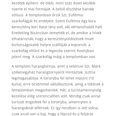
kezdték építeni, de több, mint száz évvel később
nyerte el mai formáját. A belső díszítése barokk
stílusú. A templomban őrzik Szt. Eufémia
szarkofágját és ereklyéit. Szent Eufémia egy kora
keresztény kori fiatal lány volt, aki vértanúhalált halt.
Eredetileg Bizáncban temették el, de amikor a hívek
elhatározták, hogy a keresztényüldözések miatt
biztonságosabb helyre szállítják a koporsót, a
szarkofág eltűnt és a legenda szerint Rovinjban
jelent meg. A szarkofág máig a templomban van.
A templom harangtornya, amit a velencei Szt. Márk
székesegyház harangtornyáról mintáztak, Isztria
legmagasabbja. A toronyba fel lehet mászni (10
kuna), erre öcsémmel vállalkoztunk, amíg a többiek a
templomban megpihentek. Hát, a turistamennyiség
kezelése elég szerencsétlen volt. Mindig csak annyi
turistát engedtek fel a toronyba, amennyien a
harangoknál elférnek. Ez így rendben is lett volna,
csak azzal van a baj, hogy a lépcső és a feljárat