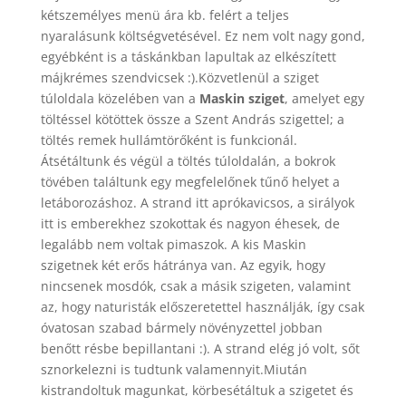
kétszemélyes menü ára kb. felért a teljes
nyaralásunk költségvetésével. Ez nem volt nagy gond,
egyébként is a táskánkban lapultak az elkészített
májkrémes szendvicsek :).Közvetlenül a sziget
túloldala közelében van a
Maskin sziget
, amelyet egy
töltéssel kötöttek össze a Szent András szigettel; a
töltés remek hullámtörőként is funkcionál.
Átsétáltunk és végül a töltés túloldalán, a bokrok
tövében találtunk egy megfelelőnek tűnő helyet a
letáborozáshoz. A strand itt aprókavicsos, a sirályok
itt is emberekhez szokottak és nagyon éhesek, de
legalább nem voltak pimaszok. A kis Maskin
szigetnek két erős hátránya van. Az egyik, hogy
nincsenek mosdók, csak a másik szigeten, valamint
az, hogy naturisták előszeretettel használják, így csak
óvatosan szabad bármely növényzettel jobban
benőtt résbe bepillantani :). A strand elég jó volt, sőt
sznorkelezni is tudtunk valamennyit.Miután
kistrandoltuk magunkat, körbesétáltuk a szigetet és