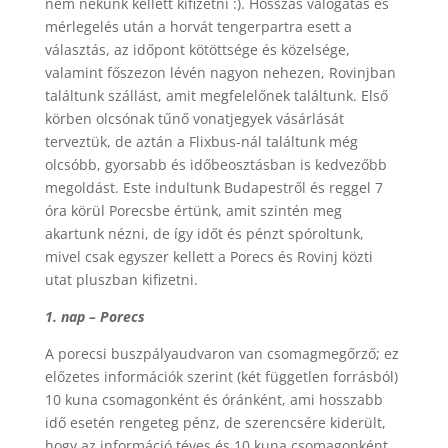
nem nekünk kellett kifizetni :). Hosszas válogatás és
mérlegelés után a horvát tengerpartra esett a
választás, az időpont kötöttsége és közelsége,
valamint főszezon lévén nagyon nehezen, Rovinjban
találtunk szállást, amit megfelelőnek találtunk. Első
körben olcsónak tűnő vonatjegyek vásárlását
terveztük, de aztán a Flixbus-nál találtunk még
olcsóbb, gyorsabb és időbeosztásban is kedvezőbb
megoldást. Este indultunk Budapestről és reggel 7
óra körül Porecsbe értünk, amit szintén meg
akartunk nézni, de így időt és pénzt spóroltunk,
mivel csak egyszer kellett a Porecs és Rovinj közti
utat pluszban kifizetni.
1. nap – Porecs
A porecsi buszpályaudvaron van csomagmegőrző; ez
előzetes információk szerint (két független forrásból)
10 kuna csomagonként és óránként, ami hosszabb
idő esetén rengeteg pénz, de szerencsére kiderült,
hogy az információ téves és 10 kuna csomagonként