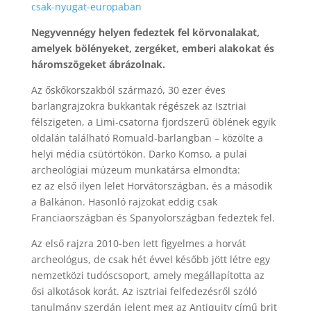
csak-nyugat-europaban
Negyvennégy helyen fedeztek fel körvonalakat,
amelyek bölényeket, zergéket, emberi alakokat és
háromszögeket ábrázolnak.
Az őskőkorszakból származó, 30 ezer éves
barlangrajzokra bukkantak régészek az Isztriai
félszigeten, a Limi-csatorna fjordszerű öblének egyik
oldalán található Romuald-barlangban – közölte a
helyi média csütörtökön. Darko Komso, a pulai
archeológiai múzeum munkatársa elmondta:
ez az első ilyen lelet Horvátországban, és a második
a Balkánon. Hasonló rajzokat eddig csak
Franciaországban és Spanyolországban fedeztek fel.
Az első rajzra 2010-ben lett figyelmes a horvát
archeológus, de csak hét évvel később jött létre egy
nemzetközi tudóscsoport, amely megállapította az
ősi alkotások korát. Az isztriai felfedezésről szóló
tanulmány szerdán jelent meg az Antiquity című brit