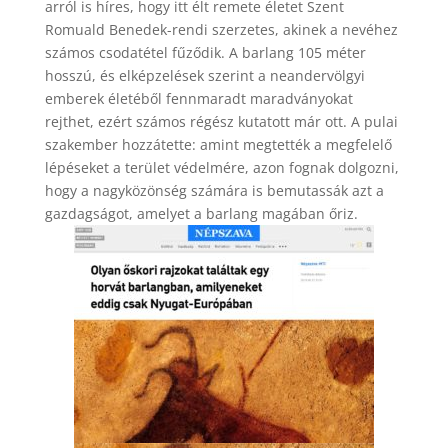
arról is híres, hogy itt élt remete életet Szent
Romuald Benedek-rendi szerzetes, akinek a nevéhez
számos csodatétel fűződik. A barlang 105 méter
hosszú, és elképzelések szerint a neandervölgyi
emberek életéből fennmaradt maradványokat
rejthet, ezért számos régész kutatott már ott. A pulai
szakember hozzátette: amint megtették a megfelelő
lépéseket a terület védelmére, azon fognak dolgozni,
hogy a nagyközönség számára is bemutassák azt a
gazdagságot, amelyet a barlang magában őriz.