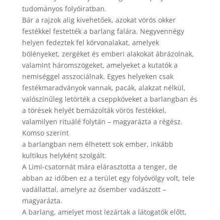
tudományos folyóiratban.
Bár a rajzok alig kivehetőek, azokat vörös okker
festékkel festették a barlang falára. Negyvennégy
helyen fedeztek fel körvonalakat, amelyek
bölényeket, zergéket és emberi alakokat ábrázolnak,
valamint háromszögeket, amelyeket a kutatók a
nemiséggel asszociálnak. Egyes helyeken csak
festékmaradványok vannak, pacák, alakzat nélkül,
valószínűleg letörték a cseppköveket a barlangban és
a törések helyét bemázolták vörös festékkel,
valamilyen rituálé folytán – magyarázta a régész.
Komso szerint
a barlangban nem élhetett sok ember, inkább
kultikus helyként szolgált.
A Limi-csatornát mára elárasztotta a tenger, de
abban az időben ez a terület egy folyóvölgy volt, tele
vadállattal, amelyre az ősember vadászott –
magyarázta.
A barlang, amelyet most lezártak a látogatók előtt,