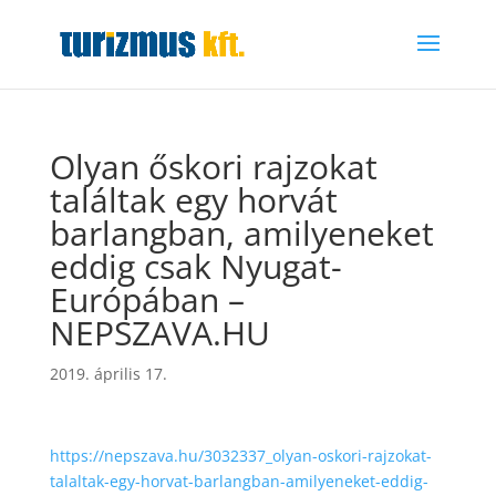
Olyan őskori rajzokat
találtak egy horvát
barlangban, amilyeneket
eddig csak Nyugat-
Európában –
NEPSZAVA.HU
2019. április 17.
https://nepszava.hu/3032337_olyan-oskori-rajzokat-
talaltak-egy-horvat-barlangban-amilyeneket-eddig-