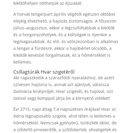
kikötőhelyen tölthetjük az éjszakát.
A horvát tengerpart április végétől egészen október
elejéig élvezhető, a hajózás biztonságos. A főszezon
július–augusztus, ekkor a legzsúfoltabbak a kikötők
és a horgonyzóhelyek, és a költségek is ilyenkor a
legmagasabbak.
Az elő- és utószezonban is alkalmas
a tenger a fürdésre, ekkor a hajóbérlet olcsóbb, a
kikötők kevésbé forgalmasak, és a hőmérséklet is
kellemes.
Csillagtúrák Hvar szigetéről
Aki ragaszkodik a szárazföldi nyaraláshoz, de azért
szívesen hajózna is, annak azt ajánljuk, válassza
Dalmácia királynőjét, Hvar szigetét, és hajóval, vízi
taxival vagy komppal járja be a környező vidéket!
Évi 2715, napi átlag 7,4 napsütéses órájával Hvar az
Adria legnaposabb szigete, ahol télen is kellemes a
hőmérséklet. Nemcsak gyönyörű, türkizkék öblei, de
a zöldellő pineaerdők, a szőlőskertek, olívaligetek és