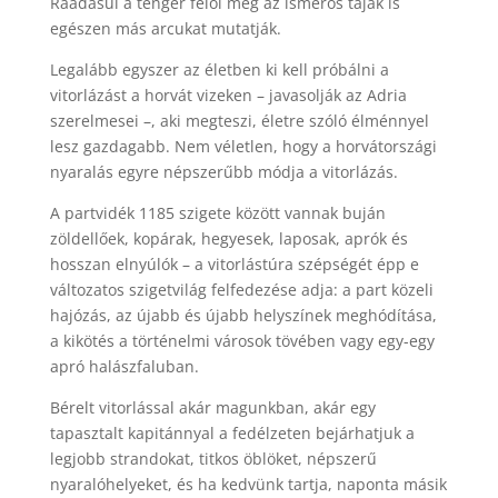
Ráadásul a tenger felől még az ismerős tájak is
egészen más arcukat mutatják.
Legalább egyszer az életben ki kell próbálni a
vitorlázást a horvát vizeken – javasolják az Adria
szerelmesei –, aki megteszi, életre szóló élménnyel
lesz gazdagabb. Nem véletlen, hogy
a horvátországi
nyaralás egyre népszerűbb módja a vitorlázás.
A partvidék 1185 szigete között vannak buján
zöldellőek, kopárak, hegyesek, laposak, aprók és
hosszan elnyúlók – a vitorlástúra szépségét épp e
változatos szigetvilág felfedezése adja: a part közeli
hajózás, az újabb és újabb helyszínek meghódítása,
a kikötés a történelmi városok tövében vagy egy-egy
apró halászfaluban.
Bérelt vitorlással akár magunkban, akár egy
tapasztalt kapitánnyal a fedélzeten bejárhatjuk a
legjobb strandokat, titkos öblöket, népszerű
nyaralóhelyeket, és ha kedvünk tartja, naponta másik