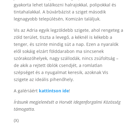
gyakorta lehet találkozni halrajokkal, polipokkal és
tintahalakkal. A búvárbázist a sziget második
legnagyobb településén, Komizán találjuk.
Vis az Adria egyik legzöldebb szigete, ahol rengeteg a
zöld terület, tiszta a levegő, a kéknél is kékebb a
tenger, és szinte mindig süt a nap. Ezen a nyaralók
elől sokáig elzárt földdarabon ma sincsenek
szórakozóhelyek, nagy szállodák, nincs zsúfoltság –
de akik a rejtett öblök csendjét, a romlatlan
szépséget és a nyugalmat keresik, azoknak Vis
szigete az ideális pihenőhely.
A galériáért
kattintson ide
!
Írásunk megjelenését a Horvát Idegenforgalmi Közösség
támogatta.
(X)