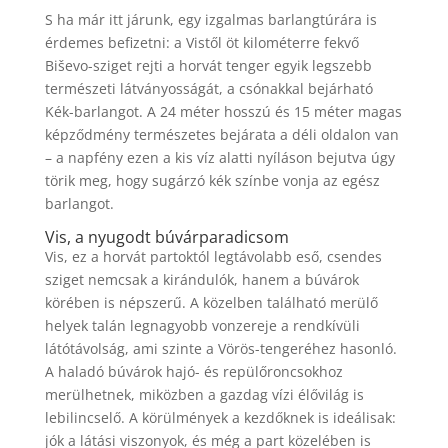
S ha már itt járunk, egy izgalmas barlangtúrára is
érdemes befizetni: a Vistől öt kilométerre fekvő
Biševo-sziget rejti a horvát tenger egyik legszebb
természeti látványosságát, a csónakkal bejárható
Kék-barlangot. A 24 méter hosszú és 15 méter magas
képződmény természetes bejárata a déli oldalon van
– a napfény ezen a kis víz alatti nyíláson bejutva úgy
törik meg, hogy sugárzó kék színbe vonja az egész
barlangot.
Vis, a nyugodt búvárparadicsom
Vis, ez a horvát partoktól legtávolabb eső, csendes
sziget nemcsak a kirándulók, hanem a búvárok
körében is népszerű. A közelben található merülő
helyek talán legnagyobb vonzereje a rendkívüli
látótávolság, ami szinte a Vörös-tengeréhez hasonló.
A haladó búvárok hajó- és repülőroncsokhoz
merülhetnek, miközben a gazdag vízi élővilág is
lebilincselő. A körülmények a kezdőknek is ideálisak:
jók a látási viszonyok, és még a part közelében is