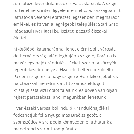
az illatozó levendulamezők is varázslatosak. A sziget
történelme szintén figyelemre méltó: az országban itt
láthatók a velencei építészet legszebben megmaradt
emlékei, és itt van a legrégebbi település: Stari Grad.
Ráadásul Hvar igazi bulisziget, pezsgő éjszakai
élettel.
Kikötőjéből katamaránnal lehet elérni Split városát,
de Horvátország talán legbujább szigete, Korčula is
megér egy hajókirándulást. Sokak szerint a környék
legérdekesebb helye a Hvar előtt elterülő zöldellő
Pakleni-szigetek; a nagy szigetre Hvar kikötőjéből kis
hajótaxikkal mehetünk át. Itt számos eldugott,
kristálytiszta vizű öblöt találunk, és bőven van olyan
rejtett partszakasz, ahol magunkban lehetünk.
Hvar északi városaiból induló kirándulóhajókkal
fedezhetjük fel a nyugalmas Brač szigetét, a
szomszédos Visre pedig könnyedén eljuthatunk a
menetrend szerinti kompjárattal.