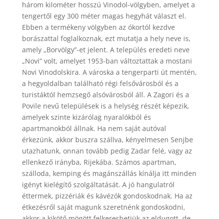
három kilométer hosszú Vinodol-völgyben, amelyet a
tengertől egy 300 méter magas hegyhát választ el.
Ebben a termékeny völgyben az ókortól kezdve
borászattal foglalkoznak, ezt mutatja a hely neve is,
amely „Borvölgy”-et jelent. A település eredeti neve
„Novi” volt, amelyet 1953-ban változtattak a mostani
Novi Vinodolskira. A városka a tengerparti út mentén,
a hegyoldalban található régi felsővárosból és a
turistáktól hemzsegő alsóvárosból áll. A Zagori és a
Povile nevű települések is a helység részét képezik,
amelyek szinte kizárólag nyaralókból és
apartmanokból állnak. Ha nem saját autóval
érkezünk, akkor buszra szállva, kényelmesen Senjbe
utazhatunk, onnan tovább pedig Zadar felé, vagy az
ellenkező irányba, Rijekába. Számos apartman,
szálloda, kemping és magánszállás kínálja itt minden
igényt kielégítő szolgáltatását. A jó hangulatról
éttermek, pizzériák és kávézók gondoskodnak. Ha az
étkezésről saját magunk szeretnénk gondoskodni,
akkor a kikötő mögött felkereshetjük az eldugott, de