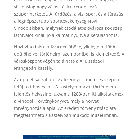
viszonylag nagy választékkal rendelkező
szupermarketet. A fürdőzés, a vízi sport és a túrázás
a legnépszerűbb sporttevékenység Novi
Vinodolskiban, melynek csodálatos óvárosa sok szép
látnivalót kínál, jó alkalmat nyújtva a sétáláshoz is.
Novi Vinodolski a Kvarner-öböl egyik legélhetőbb
üdülőhelye, történelmi szempontból is kiemelkedő. A
városközpont végén található a XIII. századi
Frangepán-kastély.
Az épület sarkában egy tizennyolc méteres szépen
felújított bástya áll. A kastély a horvát történelem
jelentős helyszíne, ugyanis 1288-ban itt alkották meg
a Vinodoli Törvénykönyvet, mely a horvát
törvényhozás alapja. Az eredeti törvény másolata
megtekinthető a kastélyban működő múzeumban.