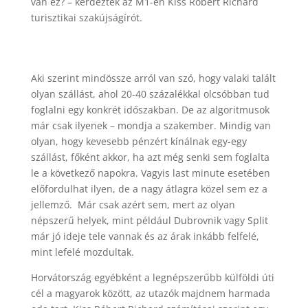
van ez? – kérdezték az M1-en Kiss Róbert Richard
turisztikai szakújságírót.
Aki szerint mindössze arról van szó, hogy valaki talált
olyan szállást, ahol 20-40 százalékkal olcsóbban tud
foglalni egy konkrét időszakban. De az algoritmusok
már csak ilyenek – mondja a szakember. Mindig van
olyan, hogy kevesebb pénzért kínálnak egy-egy
szállást, főként akkor, ha azt még senki sem foglalta
le a következő napokra. Vagyis last minute esetében
előfordulhat ilyen, de a nagy átlagra közel sem ez a
jellemző. Már csak azért sem, mert az olyan
népszerű helyek, mint például Dubrovnik vagy Split
már jó ideje tele vannak és az árak inkább felfelé,
mint lefelé mozdultak.
Horvátország egyébként a legnépszerűbb külföldi úti
cél a magyarok között, az utazók majdnem harmada