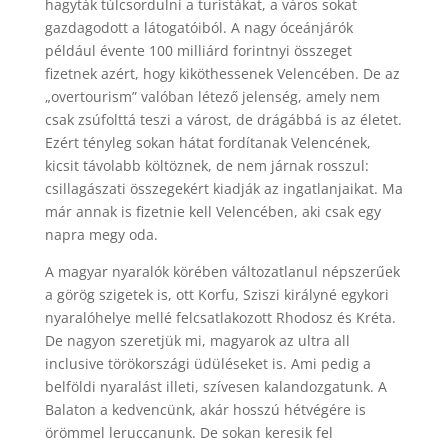
hagyták túlcsordulni a turistákat, a város sokat
gazdagodott a látogatóiból. A nagy óceánjárók
például évente 100 milliárd forintnyi összeget
fizetnek azért, hogy kiköthessenek Velencében. De az
„overtourism” valóban létező jelenség, amely nem
csak zsúfolttá teszi a várost, de drágábbá is az életet.
Ezért tényleg sokan hátat fordítanak Velencének,
kicsit távolabb költöznek, de nem járnak rosszul:
csillagászati összegekért kiadják az ingatlanjaikat. Ma
már annak is fizetnie kell Velencében, aki csak egy
napra megy oda.
A magyar nyaralók körében változatlanul népszerűek
a görög szigetek is, ott Korfu, Sziszi királyné egykori
nyaralóhelye mellé felcsatlakozott Rhodosz és Kréta.
De nagyon szeretjük mi, magyarok az ultra all
inclusive törökországi üdüléseket is. Ami pedig a
belföldi nyaralást illeti, szívesen kalandozgatunk. A
Balaton a kedvencünk, akár hosszú hétvégére is
örömmel leruccanunk. De sokan keresik fel