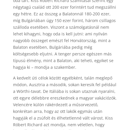
oda tart. Kiss Róbert Richard számításai szerint egy
négytagú család ott 200 ezer forintért tud megszállni
egy hétre. Ez az összeg a Balatonnál 180-200 ezer,
míg Bulgáriában úgy 150 ezer forint, három csillagos
szálloda esetében. Viszont a számolgatásnál nem
lehet kihagyni, hogy oda is kell jutni: ami nyilván
nagyobb összeget emészt fel Horvátország, mint a
Balaton esetében, Bulgáriába pedig még
költségesebb eljutni. A tenger persze egészen más
típusú élmény, mint a Balaton, aki teheti, egyiket se
hagyja ki – mondja a szakember.
A kedvelt úti célok között egyébként, talán meglepő
módon, Ausztria a második, sokan keresik fel például
a Wörthi-tavat. De Itáliába is sokan utaznak nyaralni,
ott egyre délebbre ereszkednek a magyar vakációzók.
Velencére külön rákérdezett a műsorvezető,
konkrétan arra, hogy az ott lakók egymás után
hagyják el a zsúfolt és élhetetlenné vált várost. Kiss
Róbert Richard azt mondja, nem véletlen, hogy