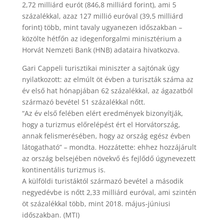
2,72 milliárd eurót (846,8 milliárd forint), ami 5
százalékkal, azaz 127 millió euróval (39,5 milliárd
forint) több, mint tavaly ugyanezen időszakban –
közölte hétfőn az idegenforgalmi minisztérium a
Horvát Nemzeti Bank (HNB) adataira hivatkozva.
Gari Cappeli turisztikai miniszter a sajtónak úgy
nyilatkozott: az elmúlt öt évben a turiszták száma az
év első hat hónapjában 62 százalékkal, az ágazatból
származó bevétel 51 százalékkal nőtt.
“Az év első felében elért eredmények bizonyítják,
hogy a turizmus előrelépést ért el Horvátország,
annak felismerésében, hogy az ország egész évben
látogatható” – mondta. Hozzátette: ehhez hozzájárult
az ország belsejében növekvő és fejlődő úgynevezett
kontinentális turizmus is.
A külföldi turistáktól származó bevétel a második
negyedévbe is nőtt 2,33 milliárd euróval, ami szintén
öt százalékkal több, mint 2018. május-júniusi
időszakban. (MTI)