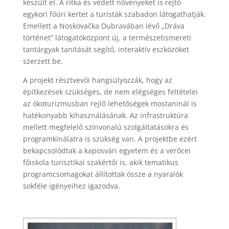
készült el. A ritka és védett növényeket is rejtő
egykori főúri kertet a turisták szabadon látogathatják.
Emellett a Noskovačka Dubravában lévő „Dráva
történet” látogatóközpont új, a természetismereti
tantárgyak tanítását segítő, interaktív eszközöket
szerzett be.
A projekt résztvevői hangsúlyozzák, hogy az
építkezések szükséges, de nem elégséges feltételei
az ökoturizmusban rejlő lehetőségek mostaninál is
hatékonyabb kihasználásának. Az infrastruktúra
mellett megfelelő színvonalú szolgáltatásokra és
programkínálatra is szükség van. A projektbe ezért
bekapcsolódtak a kaposvári egyetem és a verőcei
főiskola turisztikai szakértői is, akik tematikus
programcsomagokat állítottak össze a nyaralók
sokféle igényeihez igazodva.