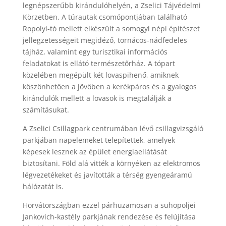
legnépszerűbb kirándulóhelyén, a Zselici Tájvédelmi
Körzetben. A túrautak csomópontjában található
Ropolyi-tó mellett elkészült a somogyi népi építészet
jellegzetességeit megidéző, tornácos-nádfedeles
tájház, valamint egy turisztikai információs
feladatokat is ellátó természetőrház. A tópart
közelében megépült két lovaspihenő, amiknek
köszönhetően a jövőben a kerékpáros és a gyalogos
kirándulók mellett a lovasok is megtalálják a
számításukat.
A Zselici Csillagpark centrumában lévő csillagvizsgáló
parkjában napelemeket telepítettek, amelyek
képesek lesznek az épület energiaellátását
biztosítani. Föld alá vitték a környéken az elektromos
légvezetékeket és javították a térség gyengeáramú
hálózatát is.
Horvátországban ezzel párhuzamosan a suhopoljei
Jankovich-kastély parkjának rendezése és felújítása