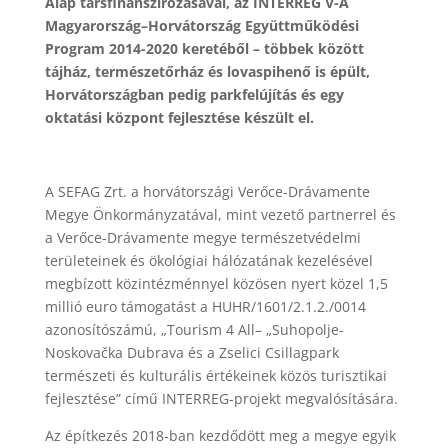
Alap társfinanszírozásával, az INTERREG V-A
Magyarország–Horvátország Együttműködési
Program 2014-2020 keretéből – többek között
tájház, természetőrház és lovaspihenő is épült,
Horvátországban pedig parkfelújítás és egy
oktatási központ fejlesztése készült el.
A SEFAG Zrt. a horvátországi Verőce-Drávamente
Megye Önkormányzatával, mint vezető partnerrel és
a Verőce-Drávamente megye természetvédelmi
területeinek és ökológiai hálózatának kezelésével
megbízott közintézménnyel közösen nyert közel 1,5
millió euro támogatást a HUHR/1601/2.1.2./0014
azonosítószámú, „Tourism 4 All– „Suhopolje-
Noskovačka Dubrava és a Zselici Csillagpark
természeti és kulturális értékeinek közös turisztikai
fejlesztése” című INTERREG-projekt megvalósítására.
Az építkezés 2018-ban kezdődött meg a megye egyik