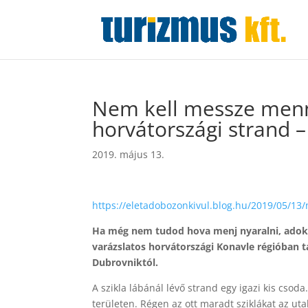
Nem kell messze menn
horvátországi stran
2019. május 13.
https://eletadobozonkivul.blog.hu/2019/05/1
Ha még nem tudod hova menj nyaralni, adok e
varázslatos horvátországi Konavle régióban 
Dubrovniktól.
A szikla lábánál lévő strand egy igazi kis csoda
területen. Régen az ott maradt sziklákat az u