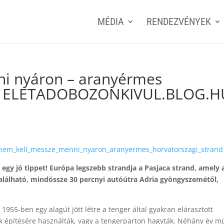
MÉDIA
RENDEZVÉNYEK
i nyáron – aranyérmes
d – ELETADOBOZONKIVUL.BLOG.H
3/nem_kell_messze_menni_nyaron_aranyermes_horvatorszagi_strand
gy jó tippet! Európa legszebb strandja a Pasjaca strand, amely 
található, mindössze 30 percnyi autóútra Adria gyöngyszemétől,
. 1955-ben egy alagút jött létre a tenger által gyakran elárasztott
tak építésére használták, vagy a tengerparton hagyták. Néhány év m