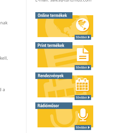
ának
kell,
d a