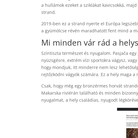
a hullámok ezeket a sziklákat kavicsokká, majd 
strand.
2019-ben ez a strand nyerte el Európa legszeb
a gyümölcse révén maradhatott fent mind a ma
Mi minden vár rád a hely
Színtiszta természet és nyugalom. Pasjača egy 
nyüzsgésre, extrém vízi sportokra vágysz, vagy
hogy mondjuk, itt minderre nem lesz lehetőség.
rejtőzködni vágyók számára. Ez a hely maga a n
Csak, hogy még egy bronzérmes horvát strandot
Makarska riviérán található és minden bizonny
nyugalmat, a hely családias, nyugodt légköréve