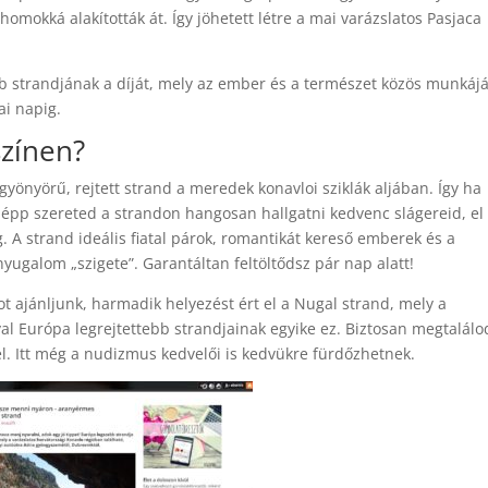
homokká alakították át. Így jöhetett létre a mai varázslatos Pasjaca
b strandjának a díját, mely az ember és a természet közös munkáj
i napig.
színen?
gyönyörű, rejtett strand a meredek konavloi sziklák aljában. Így ha
 épp szereted a strandon hangosan hallgatni kedvenc slágereid, el 
 A strand ideális fiatal párok, romantikát kereső emberek és a
yugalom „szigete”. Garantáltan feltöltődsz pár nap alatt!
 ajánljunk, harmadik helyezést ért el a Nugal strand, mely a
al Európa legrejtettebb strandjainak egyike ez. Biztosan megtalálo
l. Itt még a nudizmus kedvelői is kedvükre fürdőzhetnek.