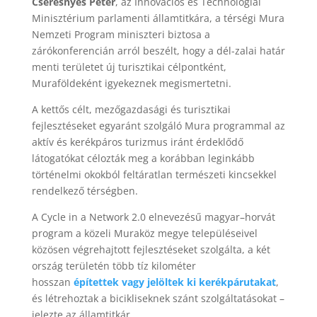
Cseresnyés Péter
, az Innovációs és Technológiai
Minisztérium parlamenti államtitkára, a térségi Mura
Nemzeti Program miniszteri biztosa a
zárókonferencián arról beszélt, hogy a dél-zalai határ
menti területet új turisztikai célpontként,
Muraföldeként igyekeznek megismertetni.
A kettős célt, mezőgazdasági és turisztikai
fejlesztéseket egyaránt szolgáló Mura programmal az
aktív és kerékpáros turizmus iránt érdeklődő
látogatókat célozták meg a korábban leginkább
történelmi okokból feltáratlan természeti kincsekkel
rendelkező térségben.
A Cycle in a Network 2.0 elnevezésű magyar–horvát
program a közeli Muraköz megye településeivel
közösen végrehajtott fejlesztéseket szolgálta, a két
ország területén több tíz kilométer
hosszan
építettek vagy jelöltek ki kerékpárutakat
,
és létrehoztak a bicikliseknek szánt szolgáltatásokat –
jelezte az államtitkár.