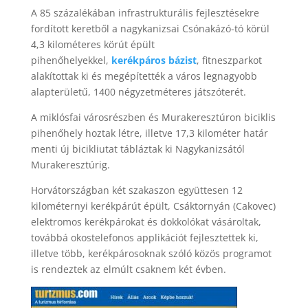
A 85 százalékában infrastrukturális fejlesztésekre
fordított keretből a nagykanizsai Csónakázó-tó körül
4,3 kilométeres körút épült
pihenőhelyekkel,
kerékpáros bázist
, fitneszparkot
alakítottak ki és megépítették a város legnagyobb
alapterületű, 1400 négyzetméteres játszóterét.
A miklósfai városrészben és Murakeresztúron biciklis
pihenőhely hoztak létre, illetve 17,3 kilométer határ
menti új bicikliutat tábláztak ki Nagykanizsától
Murakeresztúrig.
Horvátországban két szakaszon együttesen 12
kilométernyi kerékpárút épült, Csáktornyán (Cakovec)
elektromos kerékpárokat és dokkolókat vásároltak,
továbbá okostelefonos applikációt fejlesztettek ki,
illetve több, kerékpárosoknak szóló közös programot
is rendeztek az elmúlt csaknem két évben.