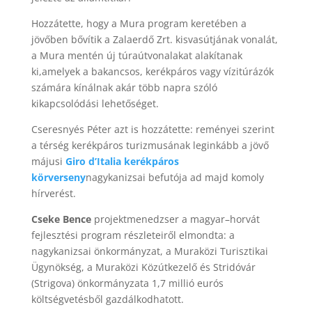
Hozzátette, hogy
a Mura program keretében a
jövőben bővítik a Zalaerdő Zrt. kisvasútjának vonalát,
a Mura mentén új túraútvonalakat alakítanak
ki,
amelyek a bakancsos, kerékpáros vagy vízitúrázók
számára kínálnak akár több napra szóló
kikapcsolódási lehetőséget.
Cseresnyés Péter azt is hozzátette: reményei szerint
a térség kerékpáros turizmusának leginkább a jövő
májusi
Giro d’Italia kerékpáros
körverseny
nagykanizsai befutója ad majd komoly
hírverést.
Cseke Bence
projektmenedzser a magyar–horvát
fejlesztési program részleteiről elmondta: a
nagykanizsai önkormányzat, a Muraközi Turisztikai
Ügynökség, a Muraközi Közútkezelő és Stridóvár
(Strigova) önkormányzata 1,7 millió eurós
költségvetésből gazdálkodhatott.