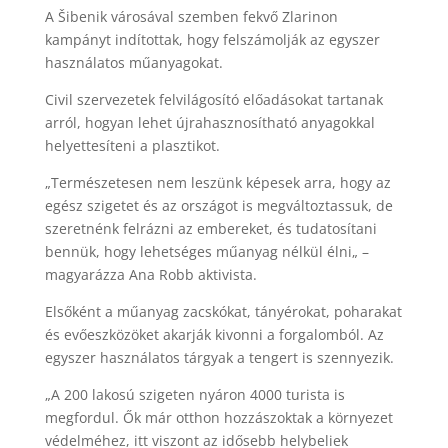
A Šibenik városával szemben fekvő Zlarinon
kampányt indítottak, hogy felszámolják az egyszer
használatos műanyagokat.
Civil szervezetek felvilágosító előadásokat tartanak
arról, hogyan lehet újrahasznosítható anyagokkal
helyettesíteni a plasztikot.
„Természetesen nem leszünk képesek arra, hogy az
egész szigetet és az országot is megváltoztassuk, de
szeretnénk felrázni az embereket, és tudatosítani
bennük, hogy lehetséges műanyag nélkül élni„ –
magyarázza Ana Robb aktivista.
Elsőként a műanyag zacskókat, tányérokat, poharakat
és evőeszközöket akarják kivonni a forgalomból. Az
egyszer használatos tárgyak a tengert is szennyezik.
„A 200 lakosú szigeten nyáron 4000 turista is
megfordul. Ők már otthon hozzászoktak a környezet
védelméhez, itt viszont az idősebb helybeliek