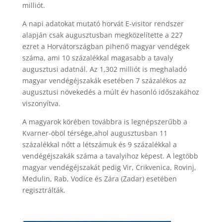
milliót.
A napi adatokat mutató horvát E-visitor rendszer
alapján csak augusztusban megközelítette a 227
ezret a Horvátországban pihenő magyar vendégek
száma, ami 10 százalékkal magasabb a tavaly
augusztusi adatnál. Az 1,302 milliót is meghaladó
magyar vendégéjszakák esetében 7 százalékos az
augusztusi növekedés a múlt év hasonló időszakához
viszonyítva.
A magyarok körében továbbra is legnépszerűbb a
Kvarner-öböl térsége,
ahol augusztusban 11
százalékkal nőtt a létszámuk és 9 százalékkal a
vendégéjszakák száma a tavalyihoz képest. A legtöbb
magyar vendégéjszakát pedig Vir, Crikvenica, Rovinj,
Medulin, Rab, Vodice és Zára (Zadar) esetében
regisztrálták.