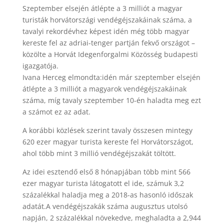
Szeptember elsején átlépte a 3 milliót a magyar
turisták horvátországi vendégéjszakáinak száma, a
tavalyi rekordévhez képest idén még több magyar
kereste fel az adriai-tenger partján fekvő országot –
közölte a Horvát Idegenforgalmi Közösség budapesti
igazgatója.
Ivana Herceg elmondta:
idén már szeptember elsején
átlépte a 3 milliót a magyarok vendégéjszakáinak
száma, míg tavaly szeptember 10-én haladta meg ezt
a számot ez az adat.
A korábbi közlések szerint tavaly összesen mintegy
620 ezer magyar turista kereste fel Horvátországot,
ahol több mint 3 millió vendégéjszakát töltött.
Az idei esztendő első 8 hónapjában több mint 566
ezer magyar turista látogatott el ide, számuk 3,2
százalékkal haladja meg a 2018-as hasonló időszak
adatát.
A vendégéjszakák száma augusztus utolsó
napján, 2 százalékkal növekedve, meghaladta a 2,944