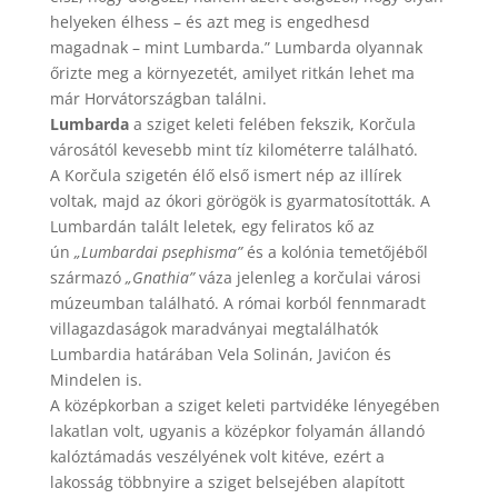
helyeken élhess – és azt meg is engedhesd
magadnak – mint Lumbarda.” Lumbarda olyannak
őrizte meg a környezetét, amilyet ritkán lehet ma
már Horvátországban találni.
Lumbarda
a sziget keleti felében fekszik, Korčula
városától kevesebb mint tíz kilométerre található.
A Korčula szigetén élő első ismert nép az illírek
voltak, majd az ókori görögök is gyarmatosították. A
Lumbardán talált leletek, egy feliratos kő az
ún
„Lumbardai psephisma”
és a kolónia temetőjéből
származó
„Gnathia”
váza jelenleg a korčulai városi
múzeumban található. A római korból fennmaradt
villagazdaságok maradványai megtalálhatók
Lumbardia határában Vela Solinán, Javićon és
Mindelen is.
A középkorban a sziget keleti partvidéke lényegében
lakatlan volt, ugyanis a középkor folyamán állandó
kalóztámadás veszélyének volt kitéve, ezért a
lakosság többnyire a sziget belsejében alapított