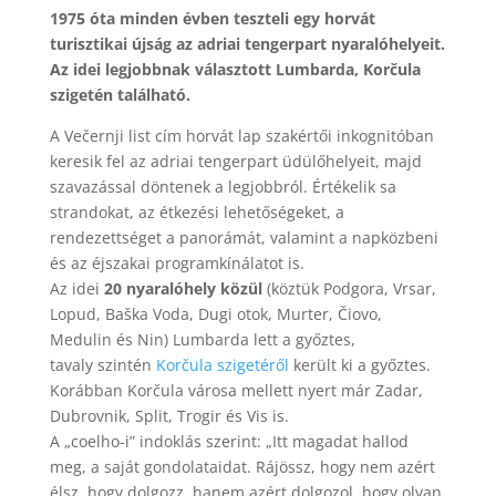
1975 óta minden évben teszteli egy horvát
turisztikai újság az adriai tengerpart nyaralóhelyeit.
Az idei legjobbnak választott Lumbarda, Korčula
szigetén található.
A Večernji list cím horvát lap szakértői inkognitóban
keresik fel az adriai tengerpart üdülőhelyeit, majd
szavazással döntenek a legjobbról. Értékelik sa
strandokat, az étkezési lehetőségeket, a
rendezettséget a panorámát, valamint a napközbeni
és az éjszakai programkínálatot is.
Az idei
20 nyaralóhely közül
(köztük Podgora, Vrsar,
Lopud, Baška Voda, Dugi otok, Murter, Čiovo,
Medulin és Nin) Lumbarda lett a győztes,
tavaly szintén
Korčula szigetéről
került ki a győztes.
Korábban Korčula városa mellett nyert már Zadar,
Dubrovnik, Split, Trogir és Vis is.
A „coelho-i” indoklás szerint: „Itt magadat hallod
meg, a saját gondolataidat. Rájössz, hogy nem azért
élsz, hogy dolgozz, hanem azért dolgozol, hogy olyan