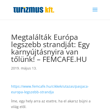
Megtalálták Európa
legszebb strandját: Egy
karnyújtásnyira van
tőlünk! – FEMCAFE.HU
2019. május 13.
https://www.femcafe.hu/cikkek/utazas/pasjaca-
europa-legszebb-strandja
Íme, egy hely arra az esetre, ha el akarsz bújni a
világ elől.