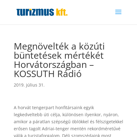
Megnövelték a közúti
büntetések mértékét
Horvátországban –
KOSSUTH Rádió
2019. július 31.
A horvát tengerpart honfitársaink egyik
legkedveltebb úti célja, különösen ilyenkor, nyáron,
amikor a páratlan szépségű öblökkel és félszigetekkel
erősen tagolt Adriai-tenger mentén rekordméretűvé
válik a turistaforgalom. Déli szomszédaink most