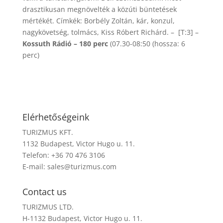
drasztikusan megnövelték a közúti büntetések
mértékét. Címkék: Borbély Zoltán, kár, konzul,
nagykövetség, tolmács, Kiss Róbert Richárd. – [T:3] –
Kossuth Rádió – 180 perc
(07.30-08:50 (hossza: 6
perc)
Elérhetőségeink
TURIZMUS KFT.
1132 Budapest, Victor Hugo u. 11.
Telefon: +36 70 476 3106
E-mail:
sales@turizmus.com
Contact us
TURIZMUS LTD.
H-1132 Budapest, Victor Hugo u. 11.