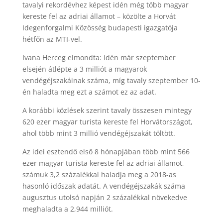
tavalyi rekordévhez képest idén még több magyar
kereste fel az adriai államot – közölte a Horvát
Idegenforgalmi Közösség budapesti igazgatója
hétfőn az MTI-vel.
Ivana Herceg elmondta: idén már szeptember
elsején átlépte a 3 milliót a magyarok
vendégéjszakáinak száma, míg tavaly szeptember 10-
én haladta meg ezt a számot ez az adat.
A korábbi közlések szerint tavaly összesen mintegy
620 ezer magyar turista kereste fel Horvátországot,
ahol több mint 3 millió vendégéjszakát töltött.
Az idei esztendő első 8 hónapjában több mint 566
ezer magyar turista kereste fel az adriai államot,
számuk 3,2 százalékkal haladja meg a 2018-as
hasonló időszak adatát. A vendégéjszakák száma
augusztus utolsó napján 2 százalékkal növekedve
meghaladta a 2,944 milliót.