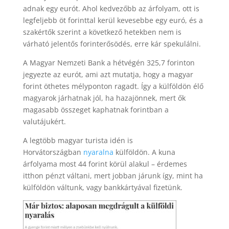
adnak egy eurót. Ahol kedvezőbb az árfolyam, ott is
legfeljebb öt forinttal kerül kevesebbe egy euró, és a
szakértők szerint a következő hetekben nem is
várható jelentős forinterősödés, erre kár spekulálni.
A Magyar Nemzeti Bank a hétvégén 325,7 forinton
jegyezte az eurót, ami azt mutatja, hogy a magyar
forint öthetes mélyponton ragadt. Így a külföldön élő
magyarok járhatnak jól, ha hazajönnek, mert ők
magasabb összeget kaphatnak forintban a
valutájukért.
A legtöbb magyar turista idén is
Horvátországban
nyaralna
külföldön. A kuna
árfolyama most 44 forint körül alakul – érdemes
itthon pénzt váltani, mert jobban járunk így, mint ha
külföldön váltunk, vagy bankkártyával fizetünk.