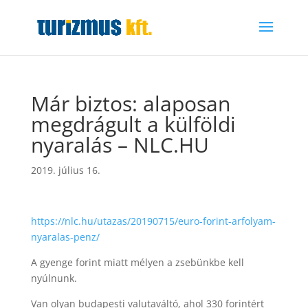
Már biztos: alaposan
megdrágult a külföldi
nyaralás – NLC.HU
2019. július 16.
https://nlc.hu/utazas/20190715/euro-forint-arfolyam-
nyaralas-penz/
A gyenge forint miatt mélyen a zsebünkbe kell
nyúlnunk.
Van olyan budapesti valutaváltó, ahol 330 forintért