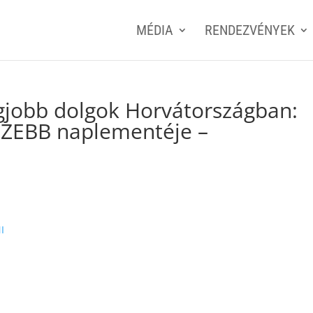
MÉDIA
RENDEZVÉNYEK
gjobb dolgok Horvátországban:
SZEBB naplementéje –
I