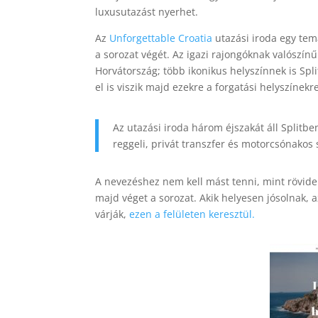
luxusutazást nyerhet.
Az
Unforgettable Croatia
utazási iroda egy tem
a sorozat végét. Az igazi rajongóknak valószínű
Horvátország; több ikonikus helyszínnek is Spl
el is viszik majd ezekre a forgatási helyszínekr
Az utazási iroda három éjszakát áll Splitb
reggeli, privát transzfer és motorcsónakos s
A nevezéshez nem kell mást tenni, mint rövid
majd véget a sorozat. Akik helyesen jósolnak, 
várják,
ezen a felületen keresztül.