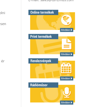
olni
esen
 ér