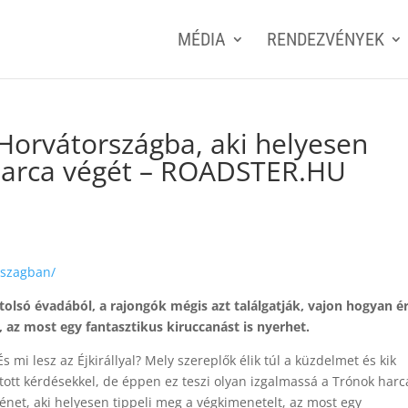
MÉDIA
RENDEZVÉNYEK
Horvátországba, aki helyesen
 harca végét – ROADSTER.HU
rszagban/
utolsó évadából, a rajongók mégis azt találgatják, vajon hogyan é
az most egy fantasztikus kiruccanást is nyerhet.
s mi lesz az Éjkirállyal? Mely szereplők élik túl a küzdelmet és kik
ott kérdésekkel, de éppen ez teszi olyan izgalmassá a Trónok harc
ténet, aki helyesen tippeli meg a végkimenetelt, az most egy