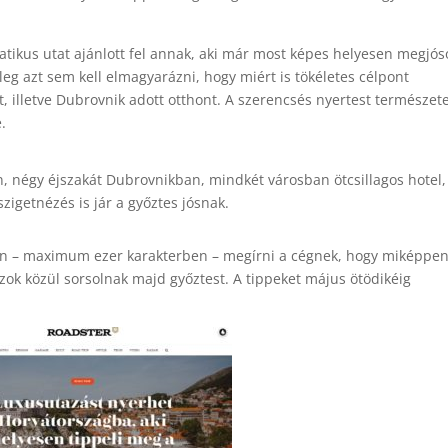
atikus utat ajánlott fel annak, aki már most képes helyesen megjós
leg azt sem kell elmagyarázni, hogy miért is tökéletes célpont
it, illetve Dubrovnik adott otthont. A szerencsés nyertest természet
e.
en, négy éjszakát Dubrovnikban, mindkét városban ötcsillagos hotel,
zigetnézés is jár a győztes jósnak.
en – maximum ezer karakterben – megírni a cégnek, hogy miképpen
azok közül sorsolnak majd győztest. A tippeket május ötödikéig