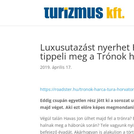
Luxusutazást nyerhet 
tippeli meg a Trónok
2019. április 17.
https://roadster.hu/tronok-harca-tura-horvato
Eddig csupán egyetlen rész jött ki a sorozat 
majd véget. Aki ezt előre képes megmondani, 
Végül talán Havas Jon ülhet majd fel a trónra? É
halnak meg a háborúk során? Tele vagyunk nyit
befejező évadát. Akárhogyan is alakuljon a tör