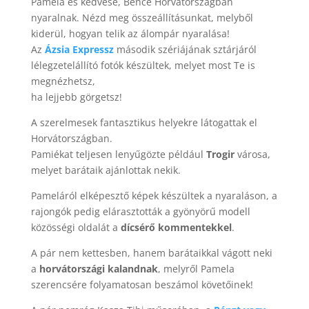
Pamela és kedvese, Bence Horvátországban
nyaralnak. Nézd meg összeállításunkat, melyből
kiderül, hogyan telik az álompár nyaralása!
Az
Ázsia Expressz
második szériájának sztárjáról
lélegzetelállító fotók készültek, melyet most Te is
megnézhetsz,
ha lejjebb görgetsz!
A szerelmesek fantasztikus helyekre látogattak el
Horvátországban.
Pamiékat teljesen lenyűgözte például
Trogir
városa,
melyet barátaik ajánlottak nekik.
Pameláról elképesztő képek készültek a nyaraláson, a
rajongók pedig elárasztották a gyönyörű modell
közösségi oldalát a
dícsérő kommentekkel
.
A pár nem kettesben, hanem barátaikkal vágott neki
a
horvátországi kalandnak
, melyről Pamela
szerencsére folyamatosan beszámol követőinek!