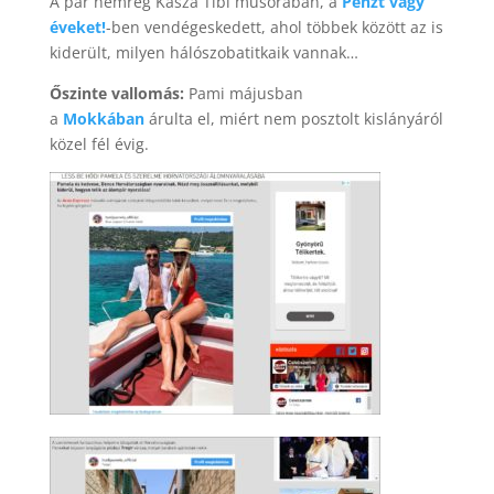
A pár nemrég Kasza Tibi műsorában, a
Pénzt vagy
éveket!
-ben vendégeskedett, ahol többek között az is
kiderült, milyen hálószobatitkaik vannak…
Őszinte vallomás:
Pami májusban
a
Mokkában
árulta el, miért nem posztolt kislányáról
közel fél évig.