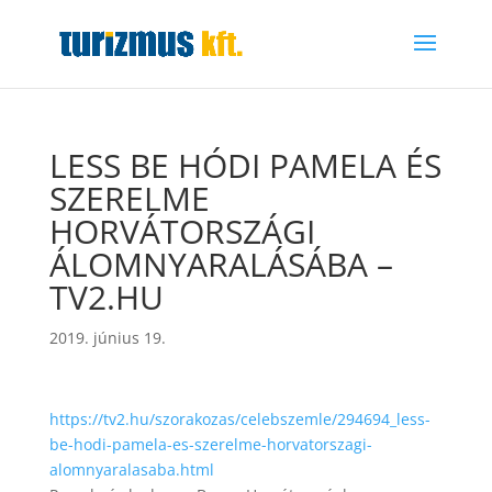
LESS BE HÓDI PAMELA ÉS
SZERELME
HORVÁTORSZÁGI
ÁLOMNYARALÁSÁBA –
TV2.HU
2019. június 19.
https://tv2.hu/szorakozas/celebszemle/294694_less-
be-hodi-pamela-es-szerelme-horvatorszagi-
alomnyaralasaba.html