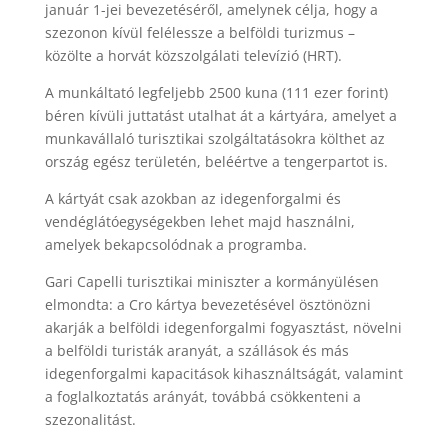
január 1-jei bevezetéséről, amelynek célja, hogy a
szezonon kívül felélessze a belföldi turizmus –
közölte a horvát közszolgálati televízió (HRT).
A munkáltató legfeljebb 2500 kuna (111 ezer forint)
béren kívüli juttatást utalhat át a kártyára, amelyet a
munkavállaló turisztikai szolgáltatásokra költhet az
ország egész területén, beléértve a tengerpartot is.
A kártyát csak azokban az idegenforgalmi és
vendéglátóegységekben lehet majd használni,
amelyek bekapcsolódnak a programba.
Gari Capelli turisztikai miniszter a kormányülésen
elmondta: a Cro kártya bevezetésével ösztönözni
akarják a belföldi idegenforgalmi fogyasztást, növelni
a belföldi turisták aranyát, a szállások és más
idegenforgalmi kapacitások kihasználtságát, valamint
a foglalkoztatás arányát, továbbá csökkenteni a
szezonalitást.