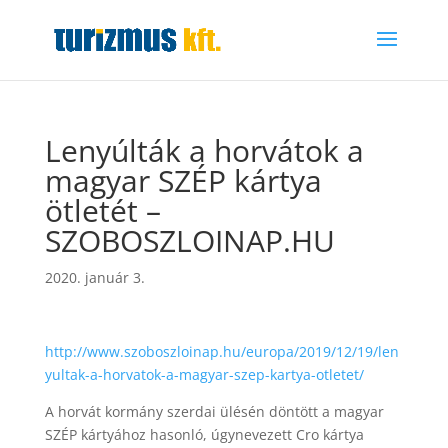
Lenyúlták a horvátok a
magyar SZÉP kártya
ötletét –
SZOBOSZLOINAP.HU
2020. január 3.
http://www.szoboszloinap.hu/europa/2019/12/19/len
yultak-a-horvatok-a-magyar-szep-kartya-otletet/
A horvát kormány szerdai ülésén döntött a magyar
SZÉP kártyához hasonló, úgynevezett Cro kártya