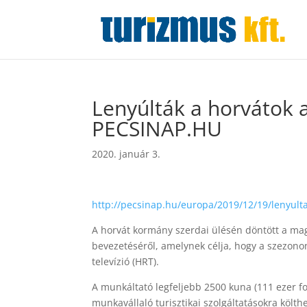
Lenyúlták a horvátok 
PECSINAP.HU
2020. január 3.
http://pecsinap.hu/europa/2019/12/19/lenyulta
A horvát kormány szerdai ülésén döntött a mag
bevezetéséről, amelynek célja, hogy a szezonon 
televízió (HRT).
A munkáltató legfeljebb 2500 kuna (111 ezer fori
munkavállaló turisztikai szolgáltatásokra költh