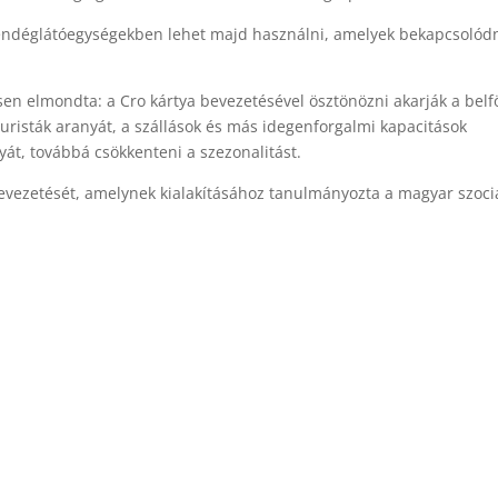
vendéglátóegységekben lehet majd használni, amelyek bekapcsolód
ésen elmondta: a Cro kártya bevezetésével ösztönözni akarják a belf
 turisták aranyát, a szállások és más idegenforgalmi kapacitások
yát, továbbá csökkenteni a szezonalitást.
bevezetését, amelynek kialakításához tanulmányozta a magyar szociá