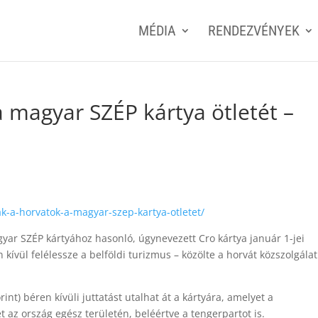
MÉDIA
RENDEZVÉNYEK
a magyar SZÉP kártya ötletét –
k-a-horvatok-a-magyar-szep-kartya-otletet/
yar SZÉP kártyához hasonló, úgynevezett Cro kártya január 1-jei
kívül felélessze a belföldi turizmus – közölte a horvát közszolgálat
nt) béren kívüli juttatást utalhat át a kártyára, amelyet a
et az ország egész területén, beléértve a tengerpartot is.