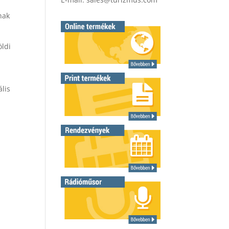
nak
öldi
lis