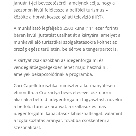
január 1-jei bevezetéséről, amelynek célja, hogy a
szezonon kívül felélessze a belföldi turizmus –
közölte a horvát közszolgálati televízió (HRT).
A munkáltató legfeljebb 2500 kuna (111 ezer forint)
béren kívüli juttatást utalhat át a kártyára, amelyet a
munkavállaló turisztikai szolgáltatásokra költhet az
ország egész területén, beléértve a tengerpartot is.
A kártyát csak azokban az idegenforgalmi és
vendéglátóegységekben lehet majd használni,
amelyek bekapcsolódnak a programba.
Gari Capelli turisztikai miniszter a kormányülésen
elmondta: a Cro kártya bevezetésével ösztönözni
akarják a belföldi idegenforgalmi fogyasztást, növelni
a belföldi turisták aranyát, a szállások és más
idegenforgalmi kapacitások kihasználtságát, valamint
a foglalkoztatás arányát, továbbá csökkenteni a
szezonalitást.