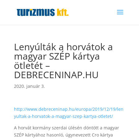
Lenyúlták a horvátok a
magyar SZÉP kártya
ötletét –
DEBRECENINAP.HU
2020. január 3.
http://www.debreceninap.hu/europa/2019/12/19/len
yultak-a-horvatok-a-magyar-szep-kartya-otletet/
A horvát kormány szerdai ülésén döntött a magyar
SZÉP kártyához hasonló, úgynevezett Cro kártya