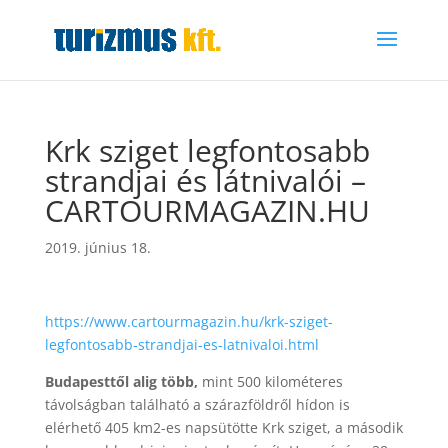
Krk sziget legfontosabb
strandjai és látnivalói –
CARTOURMAGAZIN.HU
2019. június 18.
https://www.cartourmagazin.hu/krk-sziget-
legfontosabb-strandjai-es-latnivaloi.html
Budapesttől alig több,
mint 500 kilométeres
távolságban található a szárazföldről hídon is
elérhető 405 km2-es napsütötte Krk sziget, a második