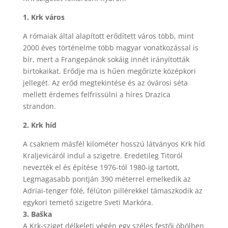
1. Krk város
A rómaiak által alapított erődített város több, mint
2000 éves történelme több magyar vonatkozással is
bír, mert a Frangepánok sokáig innét irányították
birtokaikat. Erődje ma is hűen megőrizte középkori
jellegét. Az erőd megtekintése és az óvárosi séta
mellett érdemes felfrissülni a híres Drazica
strandon.
2. Krk híd
A csaknem másfél kilométer hosszú látványos Krk híd
Kraljevicáról indul a szigetre. Eredetileg Titoról
nevezték el és építése 1976-tól 1980-ig tartott,
Legmagasabb pontján 390 méterrel emelkedik az
Adriai-tenger fölé, félúton pillérekkel támaszkodik az
egykori temető szigetre Sveti Markóra.
3. Baška
A Krk-sziget délkeleti végén egy széles festői öbölben