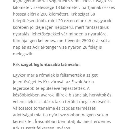
legnagyobb adriai szigetnek számít. Hosszúsága 38
kilométer, szélessége 13 kilométer, partjainak összes
hossza eléri a 200 kilométert. Krk sziget 68
településén több, mint 20 ezren élnek. A magyarok
körében jó ideje igen népszerű, mert fantasztikus
nyaralási lehetőségekkel vár minden a nyaralóra.
Klímája igen kellemes, mert évente 2500 órát süt a
nap és az Adriai-tenger vize nyáron 26 fokig is
melegszik.
Krk sziget legfontosabb látnivalói:
Egykor már a rómaiak is felismerték a sziget
jelentőségét és Krk városát az Észak-Adria
legerősebb településévé fejlesztették. A
későbbiekben avarok, illírek, bizánciak, horvátok és
velenceiek is csatároztak a terület megszerzéséért.
Változatos történelme és csodás természeti
adottságai miatt a nyári szezonban nagyon sokan
keresik fel. Írásunkban bemutatjuk, miért érdemes
Krk szigetét felkeresni nyáron.