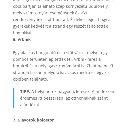
öböl partján található szép környezetű üdülőhely,
mely számos nyári eseménynek és vízi
rendezvénynek is otthont ad. Érdekessége,, hogy a
gyerekek kedvéért a strand egy részét feltöltötték
homokkal.
6. Vrbnik
Egy olaszos hangulatú és festői város, melyet egy
dombos területen építettek fel. Vrbnik híres a
borairól és a helyi gasztronómiáról is. Zhlatina nevű
strandja lassan mélyülő kavicsos medrű és egy kis
öbölben található.
TIPP:
A helyi borok nagyon ízletesek. Ajándékként
érdemes itt beszerezni az otthoniaknak szánt
ajándékot.
7. Glavotok kolostor