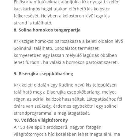
Elsősorban fotósoknak ajánljuk a Krk nyugati szélén
kacskaringós hegyi utakon elérhető kis kolostor
felkeresését. Helyben a kolostoron kívül egy kis
strand is található.
8. Solina homokos tengerpartja
Krk sziget homokos partszakasza a keleti oldalon lévő
Solinánál található. Csodálatos természeti
környezetben egy lassan mélyülő lagúnás öbölben
lehet fürödni, ha valaki a homokos partokat szereti.
9. Biserujka cseppkőbarlang
Krk keleti oldalán egy Rudine nevű kis településen
található meg a Biserujka cseppkőbarlang, melyet
régen az adriai kalózok használtak. Látogatásához fél
órára van szükség, érdemes egybekötni egy solinei
strandprogrammal a meglátogatását.
10. Vošćica világítótorony
A 150 éve épült erődszerű, nagyon fotogén
világítótornyot a híd közelében lehet megtalálni, ma