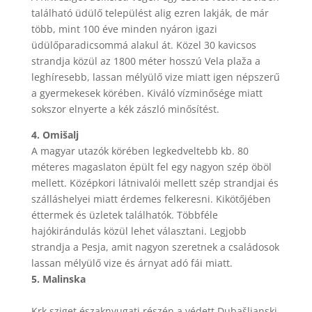
található üdülő települést alig ezren lakják, de már
több, mint 100 éve minden nyáron igazi
üdülőparadicsommá alakul át. Közel 30 kavicsos
strandja közül az 1800 méter hosszú Vela plaža a
leghíresebb, lassan mélyülő vize miatt igen népszerű
a gyermekesek körében. Kiváló vízminősége miatt
sokszor elnyerte a kék zászló minősítést.
4. Omišalj
A magyar utazók körében legkedveltebb kb. 80
méteres magaslaton épült fel egy nagyon szép öböl
mellett. Középkori látnivalói mellett szép strandjai és
szálláshelyei miatt érdemes felkeresni. Kikötőjében
éttermek és üzletek találhatók. Többféle
hajókirándulás közül lehet választani. Legjobb
strandja a Pesja, amit nagyon szeretnek a családosok
lassan mélyülő vize és árnyat adó fái miatt.
5. Malinska
Krk sziget északnyugati részén a védett Dubašljanski-