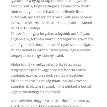
igyekeznek a nyugati tagállamokból. A helyzetet
tovább rontja, hogy az illegális bevándorlók miatt
több schengeni belső határon is ellenőrzik az
autósokat, így sokszor ott is várni kell, ahol néhány
éve szinte fékezés nélkül át lehetett jutni – számolt
be az M1 Híradója.
Péntek óta nagy a forgalom a legtöbb autópályán.
Nagyon sok, főként a balkáni országokból származó
vendégmunkás indult hazafelé nyári szabadságára,
de sok német is inkább Szlovéniába vagy a horvát
tengerpartra megy idén nyaralni.
Hiába tudnák megfizetni a görög és az olasz
tengerpart luxusát vagy éppen a francia riviéra
csodáját, ezek az országok az utóbbi években –
főként a migrációs válság miatt –sokkal kevésbé
számítanak biztonságosnak, mint például a horvát
vagy a montenegrói tengerpart.
Nem véletlen, hogy az osztrák-szlovén határon az
ausztriai oldalon 11 kilométeres torlódás volt