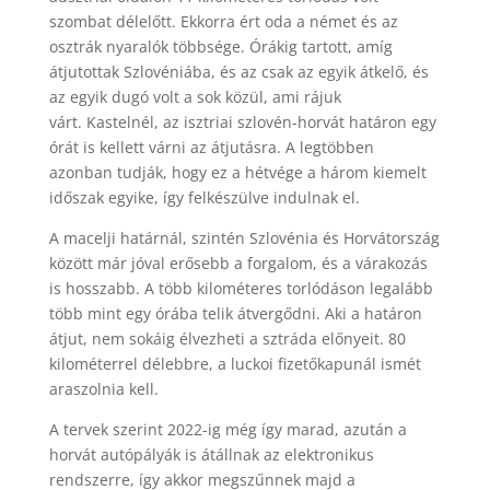
szombat délelőtt. Ekkorra ért oda a német és az
osztrák nyaralók többsége. Órákig tartott, amíg
átjutottak Szlovéniába, és az csak az egyik átkelő, és
az egyik dugó volt a sok közül, ami rájuk
várt. Kastelnél, az isztriai szlovén-horvát határon egy
órát is kellett várni az átjutásra. A legtöbben
azonban tudják, hogy ez a hétvége a három kiemelt
időszak egyike, így felkészülve indulnak el.
A macelji határnál, szintén Szlovénia és Horvátország
között már jóval erősebb a forgalom, és a várakozás
is hosszabb. A több kilométeres torlódáson legalább
több mint egy órába telik átvergődni. Aki a határon
átjut, nem sokáig élvezheti a sztráda előnyeit. 80
kilométerrel délebbre, a luckoi fizetőkapunál ismét
araszolnia kell.
A tervek szerint 2022-ig még így marad, azután a
horvát autópályák is átállnak az elektronikus
rendszerre, így akkor megszűnnek majd a