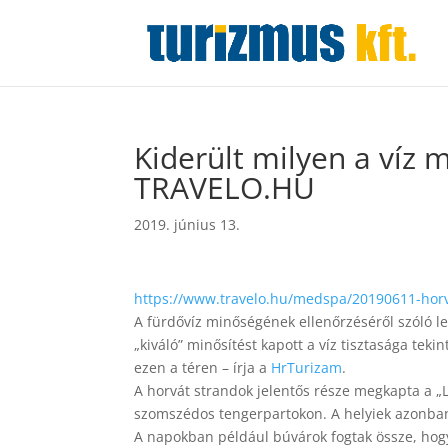
Kiderült milyen a víz 
TRAVELO.HU
2019. június 13.
https://www.travelo.hu/medspa/20190611-horva
A fürdővíz minőségének ellenőrzéséről szóló l
„kiváló” minősítést kapott a víz tisztasága tek
ezen a téren – írja a
HrTurizam
.
A horvát strandok jelentős része megkapta a „L
szomszédos tengerpartokon. A helyiek azonban 
A napokban például búvárok fogtak össze, ho