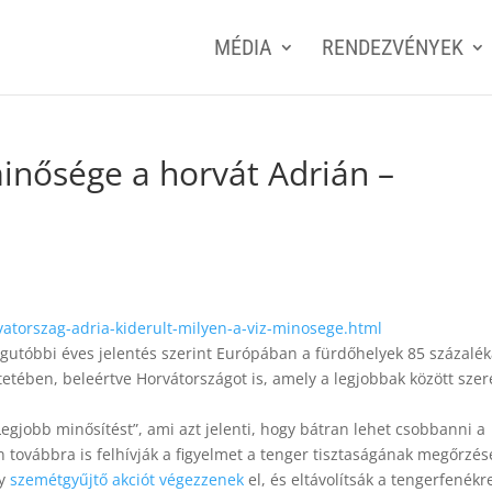
MÉDIA
RENDEZVÉNYEK
minősége a horvát Adrián –
torszag-adria-kiderult-milyen-a-viz-minosege.html
egutóbbi éves jelentés szerint Európában a fürdőhelyek 85 százalé
intetében, beleértve Horvátországot is, amely a legjobbak között sze
egjobb minősítést”, ami azt jelenti, hogy bátran lehet csobbanni a
továbbra is felhívják a figyelmet a tenger tisztaságának megőrzés
gy
szemétgyűjtő akciót végezzenek
el, és eltávolítsák a tengerfenékr