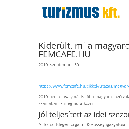
Kiderült, mi a magyaro
FEMCAFE.HU
2019. szeptember 30.
https://www.femcafe.hu/cikkek/utazas/magyaro
2019-ben a tavalyinál is több magyar utazó vá
számában is megmutatkozik.
Jól teljesített az idei szezo
A Horvát Idegenforgalmi Közösség igazgatója, Iv