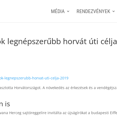
MÉDIA
RENDEZVÉNYEK
k legnépszerűbb horvát úti célja
k-legnepszerubb-horvat-uti-celja-2019
lasztotta Horvátországot. A növekedés az érkezések és a vendégéjs
n is
ana Herceg sajtóreggelire invitálta az újságírókat a budapesti Eiffe