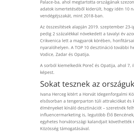
Palace-ba, ahol megtartotta országának szezoné
adatok ismertetéséből kiderült, hogy idén 10 
vendégéjszakát, mint 2018-ban.
Az összesítések alapján 2019. szeptember 23-
pedig 2 százalékkal növekedett a tavalyi év az
Crikvenica lett a magyarok körében, honfitársai
nyaralóhelyen. A TOP 10 desztináció további hel
Vodice, Zadar és Opatija.
A sorból kiemelkedik Poreč és Opatija, ahol 7,
képest.
Sokat tesznek az országu
Ivana Herceg kitért a Horvát Idegenforgalmi Kö
elsősorban a tengerparton túli attrakciókat és
élményeket kínáló desztinációt – szeretnék fe
influencermarketing is, legutóbb Élő Bencének,
egyhetes horvátországi kalandjait követhetté
Közösség támogatásával.