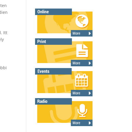
éten
dien
a
 Itt
ly
óbbi
g