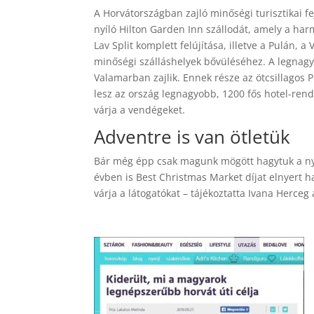
A Horvátországban zajló minőségi turisztikai f
nyíló Hilton Garden Inn szállodát, amely a har
Lav Split komplett felújítása, illetve a Pulán,
minőségi szálláshelyek bővüléséhez. A legnagyo
Valamarban zajlik. Ennek része az ötcsillagos P
lesz az ország legnagyobb, 1200 fős hotel-ren
várja a vendégeket.
Adventre is van ötletük
Bár még épp csak magunk mögött hagytuk a ny
évben is Best Christmas Market díjat elnyert h
várja a látogatókat – tájékoztatta Ivana Herceg a