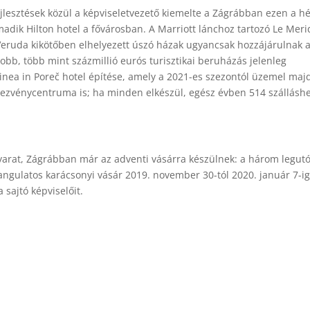
ejlesztések közül a képviseletvezető kiemelte a Zágrábban ezen a h
madik Hilton hotel a fővárosban. A Marriott lánchoz tartozó Le Meri
 a Veruda kikötőben elhelyezett úszó házak ugyancsak hozzájárulnak 
bb, több mint százmillió eurós turisztikai beruházás jelenleg
inea in Poreč hotel építése, amely a 2021-es szezontól üzemel majd.
dezvénycentruma is; ha minden elkészül, egész évben 514 szálláshe
arat, Zágrábban már az adventi vásárra készülnek: a három legut
angulatos karácsonyi vásár 2019. november 30-tól 2020. január 7-i
 sajtó képviselőit.