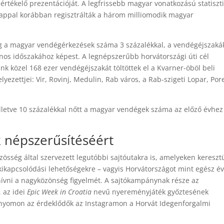
rtékelő prezentációját. A legfrissebb magyar vonatkozású statiszti
nappal korábban regisztrálták a három milliomodik magyar
ig a magyar vendégérkezések száma 3 százalékkal, a vendégéjszaká
onos időszakához képest. A legnépszerűbb horvátországi úti cél
nk közel 168 ezer vendégéjszakát töltöttek el a Kvarner-öböl beli
yezettjei: Vir, Rovinj, Medulin, Rab város, a Rab-szigeti Lopar, Por
 illetve 10 százalékkal nőtt a magyar vendégek száma az előző évhez
k népszerűsítéséért
zösség által szervezett legutóbbi sajtóutakra is, amelyeken kereszt
 kikapcsolódási lehetőségekre – vagyis Horvátországot mint egész é
lhívni a nagyközönség figyelmét. A sajtókampánynak része az
 az idei
Epic Week in Croatia
nevű nyereményjáték győztesének
k nyomon az érdeklődők az Instagramon a Horvát Idegenforgalmi