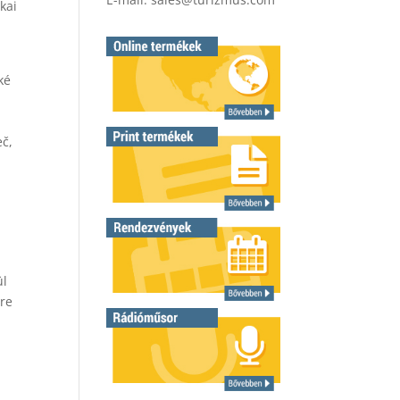
kai
ké
eč,
ül
vre