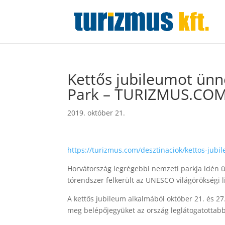
Kettős jubileumot ünne
Park – TURIZMUS.CO
2019. október 21.
https://turizmus.com/desztinaciok/kettos-jubi
Horvátország legrégebbi nemzeti parkja idén ü
tórendszer felkerült az UNESCO világörökségi li
A kettős jubileum alkalmából október 21. és 27
meg belépőjegyüket az ország leglátogatottab