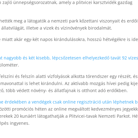
 zajló ünnepségsorozatnak, amely a plitvicei karsztvidék gazdag
tték meg a látogatók a nemzeti park kőzettani viszonyait és erdői
állatvilágát, illetve a vizek és vízinövények birodalmát.
 miatt akár egy-két napos kirándulásokra, hosszú hétvégékre is ide
at nagyobb és két kisebb, lépcsőzetesen elhelyezkedő tavát 92 víze
kilométer.
elszíni és felszín alatti vízfolyások alkotta tórendszer egy részét, és
vonattal is lehet kirándulni. Az aktívabb mozgás hívei pedig kije
, több védett növény- és állatfajnak is otthont adó erdőkben.
me érdekében a vendégek csak online regisztráció után léphetnek 
közötti promóciós héten az online megváltott kedvezményes jegyekk
yerekek 20 kunáért látogathatják a Plitvicei-tavak Nemzeti Parkot. Hé
épés ingyenes.