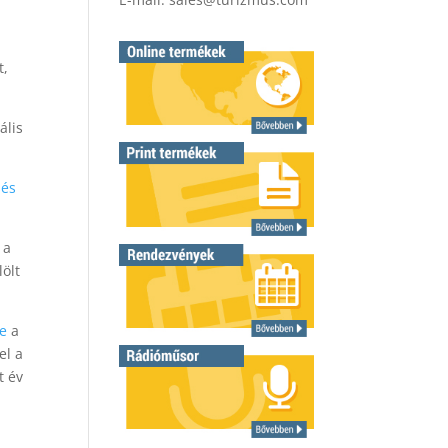
t,
ális
sés
 a
lölt
be
a
el a
t év