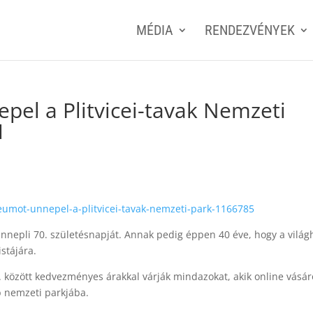
MÉDIA
RENDEZVÉNYEK
pel a Plitvicei-tavak Nemzeti
M
leumot-unnepel-a-plitvicei-tavak-nemzeti-park-1166785
nnepli 70. születésnapját. Annak pedig éppen 40 éve, hogy a világ
stájára.
. között kedvezményes árakkal várják mindazokat, akik online vásár
b nemzeti parkjába.