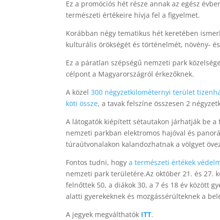
Ez a promóciós hét része annak az egész évben
természeti értékeire hívja fel a figyelmet.
Korábban négy tematikus hét keretében ismerhe
kulturális örökségét és történelmét, növény- és 
Ez a páratlan szépségű nemzeti park közelsége
célpont a Magyarországról érkezőknek.
A közel
300 négyzetkilométernyi terület tizenh
köti össze
, a tavak felszíne összesen 2 négyzet
A látogatók kiépített sétautakon járhatják be a f
nemzeti parkban elektromos hajóval és panoráma
túraútvonalakon kalandozhatnak a völgyet övező
Fontos tudni, hogy
a természeti értékek védel
nemzeti park területére.
Az október 21. és 27. 
felnőttek 50, a diákok 30, a 7 és 18 év között g
alatti gyerekeknek és mozgássérülteknek a bel
A jegyek megválthatók
ITT
.