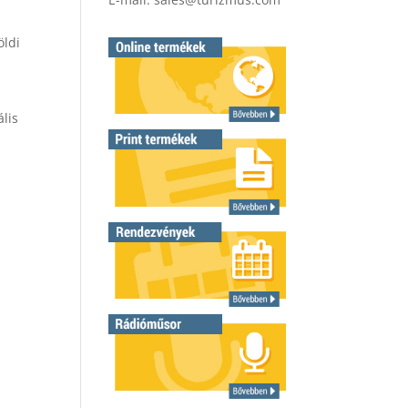
öldi
lis