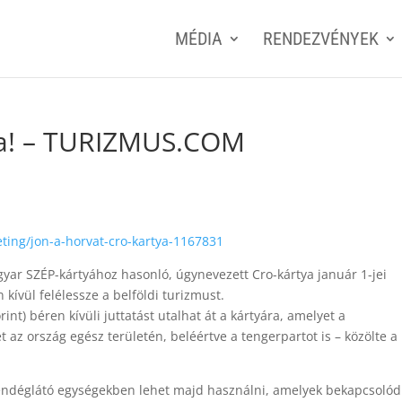
MÉDIA
RENDEZVÉNYEK
tya! – TURIZMUS.COM
ting/jon-a-horvat-cro-kartya-1167831
yar SZÉP-kártyához hasonló, úgynevezett Cro-kártya január 1-jei
kívül felélessze a belföldi turizmust.
nt) béren kívüli juttatást utalhat át a kártyára, amelyet a
t az ország egész területén, beléértve a tengerpartot is – közölte a
vendéglátó egységekben lehet majd használni, amelyek bekapcsoló