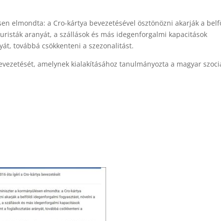
sen elmondta: a Cro-kártya bevezetésével ösztönözni akarják a belf
 turisták aranyát, a szállások és más idegenforgalmi kapacitások
yát, továbbá csökkenteni a szezonalitást.
bevezetését, amelynek kialakításához tanulmányozta a magyar szociá