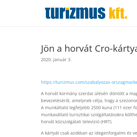
Jön a horvát Cro-kár
2020. január 3.
https://turizmus.com/szabalyozas-orszagmarke
A horvát kormány szerdai ülésén döntött a mag
bevezetéséről, amelynek célja, hogy a szezonon 
A munkáltató legfeljebb 2500 kuna (111 ezer fori
munkavállaló turisztikai szolgáltatásokra költhe
horvát közszolgálati televízió (HRT).
A kártyát csak azokban az idegenforgalmi és 