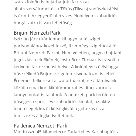
szárazföldön is bejárhatjuk. A túra az
állatrezervátumot és a Tökös (Tikves) vadászkastélyt
is érinti. Az egyedülálló vizes élőhelyen szabadidős
horgászatra is van lehetőség.
Brijuni Nemzeti Park
Isztrián járva kár lenne kihagyni a félsziget
partvonalához közel fekvő, tizennégy szigetből álló
Brijuni Nemzeti Parkot. Nem véletlen, hogy a hajdani
Jugoszlávia elnökének, Josip Broz Titónak is ez volt a
kedvenc tartózkodási helye. A különleges élővilággal
büszkélkedő Brijuni-szigeten kisvonatozni is lehet.
Érdemes felkeresni a szafariparkot, de a látnivalók
között római kori kikötőromokat és dinoszaurusz-
lábnyomokat is találunk. A nemzeti park területén
bőséges a sport- és szabadidős kínálat, az aktív
lehetőségek közül kétségkívül a golfozás és a
teniszezés a legkedveltebbek.
Paklenica Nemzeti Park
Mindössze 45 kilométerre Zadartól és Karlobágtól, a