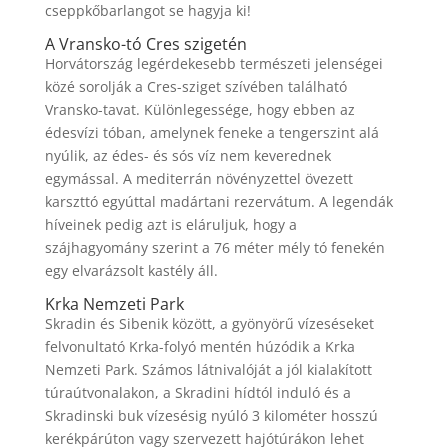
cseppkőbarlangot se hagyja ki!
A Vransko-tó Cres szigetén
Horvátország legérdekesebb természeti jelenségei
közé sorolják a Cres-sziget szívében található
Vransko-tavat. Különlegessége, hogy ebben az
édesvízi tóban, amelynek feneke a tengerszint alá
nyúlik, az édes- és sós víz nem keverednek
egymással. A mediterrán növényzettel övezett
karszttó egyúttal madártani rezervátum. A legendák
híveinek pedig azt is eláruljuk, hogy a
szájhagyomány szerint a 76 méter mély tó fenekén
egy elvarázsolt kastély áll.
Krka Nemzeti Park
Skradin és Sibenik között, a gyönyörű vízeséseket
felvonultató Krka-folyó mentén húzódik a Krka
Nemzeti Park. Számos látnivalóját a jól kialakított
túraútvonalakon, a Skradini hídtól induló és a
Skradinski buk vízesésig nyúló 3 kilométer hosszú
kerékpárúton vagy szervezett hajótúrákon lehet