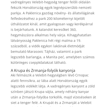
vadregényes Velebit-hegység tenger felőli oldalán
fekszik Horvátország egyik legnépszerűbb nemzeti
parkja. A Paklenica gazdag növény- és állatvilágának
felfedezéséhez a park 200 kilométernyi kijelölt
úthálózatot kínál, amit gyalogosan vagy kerékpárral
is bejárhatunk. A kalandot keresőket 360,
hegymászásra alkalmas hely várja. Kihagyhatatlan
látványosság Paklenica hét régi malma a 19.
századból, a vidék egykori lakóinak életmódját
bemutató Marasovic Tájház, valamint a park
legszebb barlangja, a Manita peć, amelyben számos
különleges cseppkőalakzat látható.
A Krupa és Zrmanja-folyók kanyonja
Aki felmászik a Velebit-hegységben lévő Crnopac
alatti fennsíkra, az lába alatt Horvátország egyik
legszebb vidékét látja. A vadregényes kanyont a zöld
színben játszó Krupa vájta, amely néhány kanyar
után a Zrmanja-folyóba torkollik, majd vízeséseken át
siet a tenger felé. A Krupát és a Zrmanját a Velebit