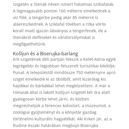
szigetén a Stenák néven ismert hatalmas sziklafalak.
A legmagasabb ponton 160 méterre emelkednek a
víz fölé, a tengerbe pedig akár 85 méterre is
aláereszkednek. A sziklafal tövében a ritka vörös
korall miatt igazán látványos a tengerfenék, de a
Stenákról delfineket és vándorsólymokat is
megfigyelhetünk.
Košljun és a Biserujka-barlang
Krk szigetének déli partján fekszik a Kelet-Adria egyik
legrégebbi és legjobban felszerelt turisztikai kikötője,
Punat. A településtől mindössze 750 méternyire apró
sziget emelkedik ki az öbölből, amit kizárólag kis
hajókkal és bárkákkal lehet megközelíteni. A már a
rómaiak által is lakott Košljun szigetét két óra alatt
gyalogosan körbe lehet járni, és közben
megnézhetjük a ferences kolostort, a múzeumot, a
zoológiai gyűjteményt és a könyvtár gazdag
történelmi-kulturális hagyatékát. Aki Krken jár, az a
Rudine északi határában megbújó Biserujka