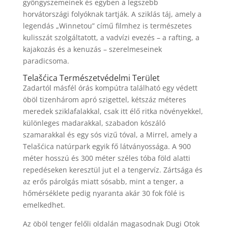
gyöngyszemeinek és egyben a legszebb
horvátországi folyóknak tartják. A sziklás táj, amely a
legendás „Winnetou” című filmhez is természetes
kulisszát szolgáltatott, a vadvízi evezés – a rafting, a
kajakozás és a kenuzás – szerelmeseinek
paradicsoma.
Telašćica Természetvédelmi Terület
Zadartól másfél órás kompútra található egy védett
öböl tizenhárom apró szigettel, kétszáz méteres
meredek sziklafalakkal, csak itt élő ritka növényekkel,
különleges madarakkal, szabadon kószáló
szamarakkal és egy sós vizű tóval, a Mirrel, amely a
Telašćica natúrpark egyik fő látványossága. A 900
méter hosszú és 300 méter széles tóba föld alatti
repedéseken keresztül jut el a tengervíz. Zártsága és
az erős párolgás miatt sósabb, mint a tenger, a
hőmérséklete pedig nyaranta akár 30 fok fölé is
emelkedhet.
Az öböl tenger felőli oldalán magasodnak Dugi Otok