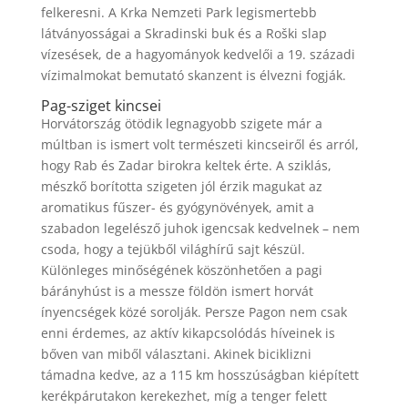
felkeresni. A Krka Nemzeti Park legismertebb
látványosságai a Skradinski buk és a Roški slap
vízesések, de a hagyományok kedvelői a 19. századi
vízimalmokat bemutató skanzent is élvezni fogják.
Pag-sziget kincsei
Horvátország ötödik legnagyobb szigete már a
múltban is ismert volt természeti kincseiről és arról,
hogy Rab és Zadar birokra keltek érte. A sziklás,
mészkő borította szigeten jól érzik magukat az
aromatikus fűszer- és gyógynövények, amit a
szabadon legelésző juhok igencsak kedvelnek – nem
csoda, hogy a tejükből világhírű sajt készül.
Különleges minőségének köszönhetően a pagi
bárányhúst is a messze földön ismert horvát
ínyencségek közé sorolják. Persze Pagon nem csak
enni érdemes, az aktív kikapcsolódás híveinek is
bőven van miből választani. Akinek biciklizni
támadna kedve, az a 115 km hosszúságban kiépített
kerékpárutakon kerekezhet, míg a tenger felett