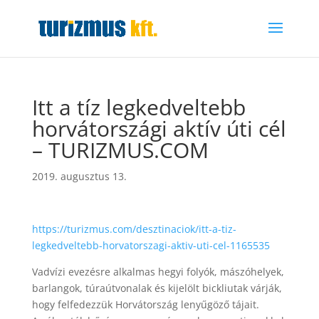
Itt a tíz legkedveltebb
horvátországi aktív úti cél
– TURIZMUS.COM
2019. augusztus 13.
https://turizmus.com/desztinaciok/itt-a-tiz-
legkedveltebb-horvatorszagi-aktiv-uti-cel-1165535
Vadvízi evezésre alkalmas hegyi folyók, mászóhelyek,
barlangok, túraútvonalak és kijelölt bickliutak várják,
hogy felfedezzük Horvátország lenyűgöző tájait.