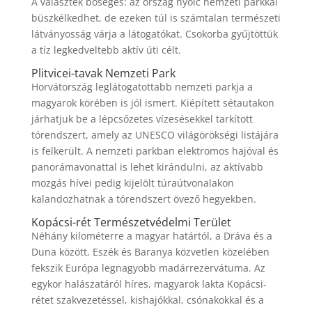
A választék bőséges: az ország nyolc nemzeti parkkal
büszkélkedhet, de ezeken túl is számtalan természeti
látványosság várja a látogatókat. Csokorba gyűjtöttük
a tíz legkedveltebb aktív úti célt.
Plitvicei-tavak Nemzeti Park
Horvátország leglátogatottabb nemzeti parkja a
magyarok körében is jól ismert. Kiépített sétautakon
járhatjuk be a lépcsőzetes vízesésekkel tarkított
tórendszert, amely az UNESCO világörökségi listájára
is felkerült. A nemzeti parkban elektromos hajóval és
panorámavonattal is lehet kirándulni, az aktívabb
mozgás hívei pedig kijelölt túraútvonalakon
kalandozhatnak a tórendszert övező hegyekben.
Kopácsi-rét Természetvédelmi Terület
Néhány kilométerre a magyar határtól, a Dráva és a
Duna között, Eszék és Baranya közvetlen közelében
fekszik Európa legnagyobb madárrezervátuma. Az
egykor halászatáról híres, magyarok lakta Kopácsi-
rétet szakvezetéssel, kishajókkal, csónakokkal és a