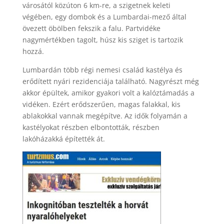
városától közúton 6 km-re, a szigetnek keleti
végében, egy dombok és a Lumbardai-mező által
övezett öbölben fekszik a falu. Partvidéke
nagymértékben tagolt, húsz kis sziget is tartozik
hozzá.
Lumbardán több régi nemesi család kastélya és
erődített nyári rezidenciája található. Nagyrészt még
akkor épültek, amikor gyakori volt a kalóztámadás a
vidéken. Ezért erődszerűen, magas falakkal, kis
ablakokkal vannak megépítve. Az idők folyamán a
kastélyokat részben elbontották, részben
lakóházakká építették át.