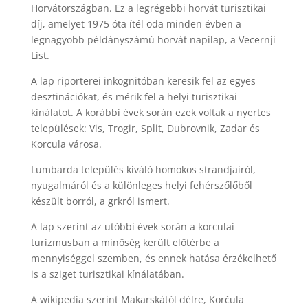
Horvátországban. Ez a legrégebbi horvát turisztikai
díj, amelyet 1975 óta ítél oda minden évben a
legnagyobb példányszámú horvát napilap, a Vecernji
List.
A lap riporterei inkognitóban keresik fel az egyes
desztinációkat, és mérik fel a helyi turisztikai
kínálatot. A korábbi évek során ezek voltak a nyertes
települések: Vis, Trogir, Split, Dubrovnik, Zadar és
Korcula városa.
Lumbarda település kiváló homokos strandjairól,
nyugalmáról és a különleges helyi fehérszőlőből
készült borról, a grkról ismert.
A lap szerint az utóbbi évek során a korculai
turizmusban a minőség került előtérbe a
mennyiséggel szemben, és ennek hatása érzékelhető
is a sziget turisztikai kínálatában.
A wikipedia szerint Makarskától délre, Korčula