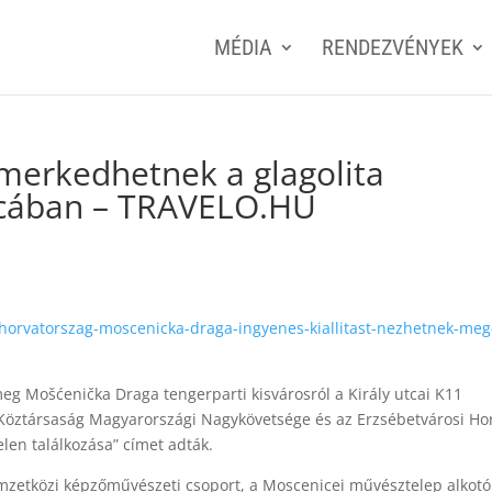
MÉDIA
RENDEZVÉNYEK
ismerkedhetnek a glagolita
utcában – TRAVELO.HU
horvatorszag-moscenicka-draga-ingyenes-kiallitast-nezhetnek-meg
meg Mošćenička Draga tengerparti kisvárosról a Király utcai K11
 Köztársaság Magyarországi Nagykövetsége és az Erzsébetvárosi Ho
elen találkozása” címet adták.
nemzetközi képzőművészeti csoport, a Moscenicei művésztelep alkotó