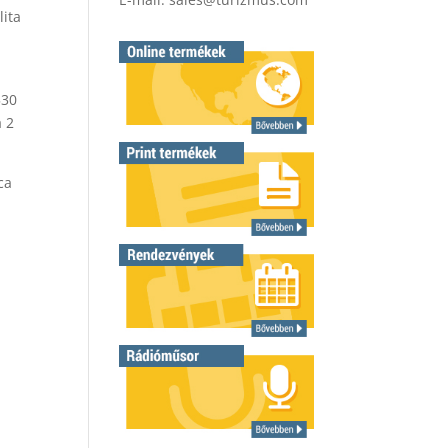
lita
530
a 2
ca