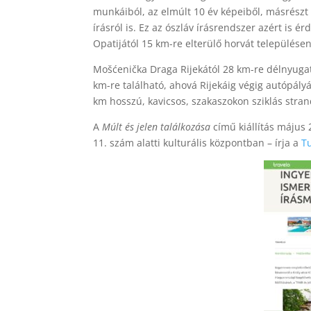
munkáiból, az elmúlt 10 év képeiből, másrészt 
írásról is. Ez az ószláv írásrendszer azért is ér
Opatijától 15 km-re elterülő horvát települése
Mošćenička Draga Rijekától 28 km-re délnyugat
km-re található, ahová Rijekáig végig autópály
km hosszú, kavicsos, szakaszokon sziklás stran
A
Múlt és jelen találkozása
című kiállítás május 
11. szám alatti kulturális központban – írja a
T