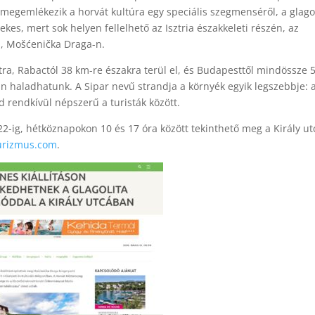
megemlékezik a horvát kultúra egy speciális szegmenséről, a glago
dekes, mert sok helyen fellelhető az Isztria északkeleti részén, az
n, Mošćenička Draga-n.
ra, Rabactól 38 km-re északra terül el, és Budapesttől mindössze 
án haladhatunk. A Sipar nevű strandja a környék egyik legszebbje: 
d rendkívül népszerű a turisták között.
22-ig, hétköznapokon 10 és 17 óra között tekinthető meg a Király ut
urizmus.com
.